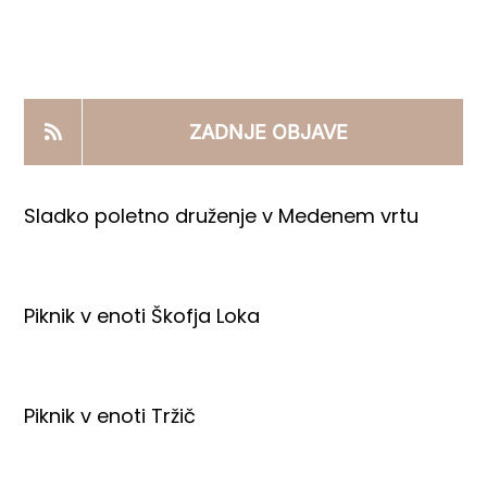
KOOPERANTSKO DELO
PRODAJNI IZDELKI
ZADNJE OBJAVE
AKTUALNO
Sladko poletno druženje v Medenem vrtu
KONTAKTI
Piknik v enoti Škofja Loka
Piknik v enoti Tržič