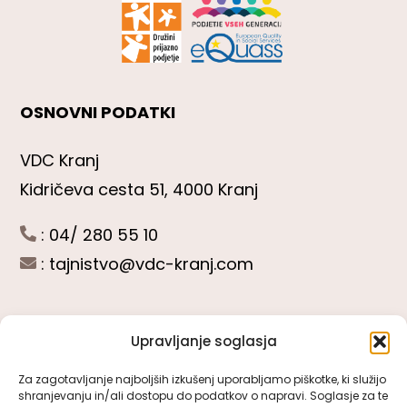
OSNOVNI PODATKI
VDC Kranj
Kidričeva cesta 51, 4000 Kranj
: 04/ 280 55 10
:
tajnistvo@vdc-kranj.com
Upravljanje soglasja
POGLEJTE SI
Za zagotavljanje najboljših izkušenj uporabljamo piškotke, ki služijo
shranjevanju in/ali dostopu do podatkov o napravi. Soglasje za te
Toggle