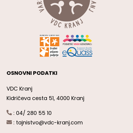
OSNOVNI PODATKI
VDC Kranj
Kidričeva cesta 51, 4000 Kranj
: 04/ 280 55 10
:
tajnistvo@vdc-kranj.com