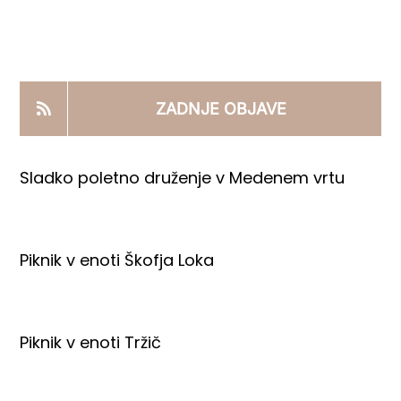
KOOPERANTSKO DELO
PRODAJNI IZDELKI
ZADNJE OBJAVE
AKTUALNO
Sladko poletno druženje v Medenem vrtu
KONTAKTI
Piknik v enoti Škofja Loka
Piknik v enoti Tržič