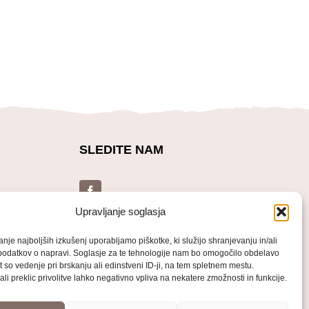
SLEDITE NAM
bvestilo
Upravljanje soglasja
anje najboljših izkušenj uporabljamo piškotke, ki služijo shranjevanju in/ali
podatkov o napravi. Soglasje za te tehnologije nam bo omogočilo obdelavo
t so vedenje pri brskanju ali edinstveni ID-ji, na tem spletnem mestu.
ali preklic privolitve lahko negativno vpliva na nekatere zmožnosti in funkcije.