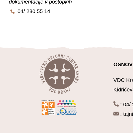
dokumentacije v postopkih
04/ 280 55 14
OSNOV
VDC Kra
Kidričev
: 04/
:
taj