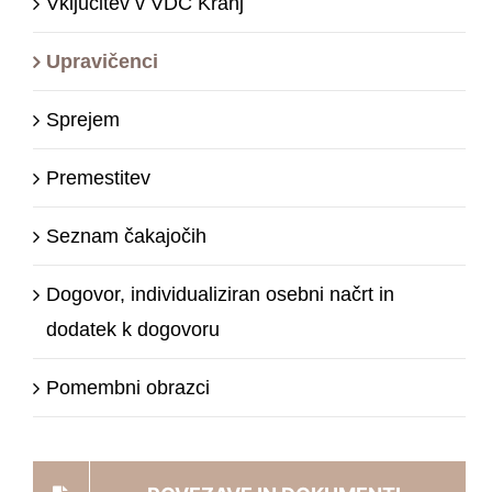
Vključitev v VDC Kranj
Upravičenci
Sprejem
Premestitev
Seznam čakajočih
Dogovor, individualiziran osebni načrt in
dodatek k dogovoru
Pomembni obrazci