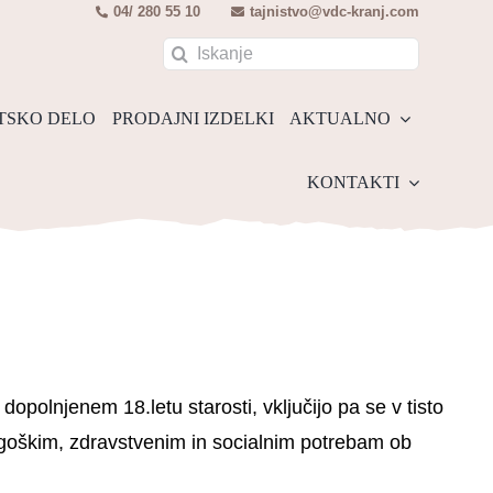
04/ 280 55 10
tajnistvo@vdc-kranj.com
Search
for:
TSKO DELO
PRODAJNI IZDELKI
AKTUALNO
KONTAKTI
opolnjenem 18.letu starosti, vključijo pa se v tisto
dagoškim, zdravstvenim in socialnim potrebam ob