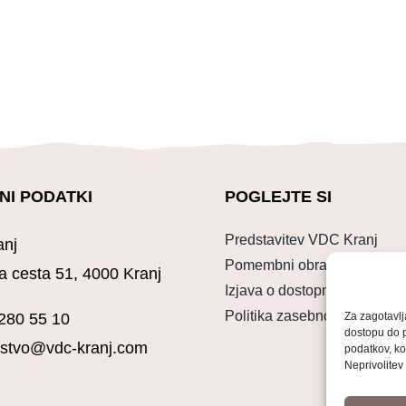
NI PODATKI
POGLEJTE SI
Predstavitev VDC Kranj
nj
Pomembni obrazci
Pravno o
a cesta 51, 4000 Kranj
Izjava o dostopnosti
Politika zasebnosti
Za zagotavlj
 280 55 10
dostopu do 
nistvo@vdc-kranj.com
podatkov, ko
Neprivolitev 