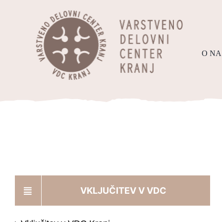
Skip
content
to
content
O NA
VKLJUČITEV V VDC