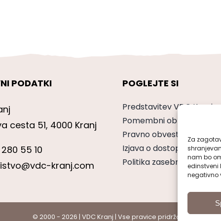
NI PODATKI
POGLEJTE SI
Predstavitev VDC Kranj
anj
Pomembni obrazci
va cesta 51, 4000 Kranj
Pravno obvestilo
Za zagotavl
Izjava o dostopnosti
 280 55 10
shranjevan
nam bo omo
Politika zasebnosti
nistvo@vdc-kranj.com
edinstveni 
negativno v
S
© 2000 - 2026 | VDC Kranj | Vse pravice pridržane