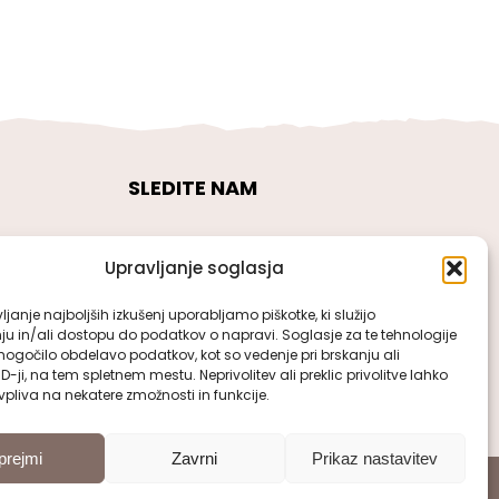
SLEDITE NAM
Upravljanje soglasja
janje najboljših izkušenj uporabljamo piškotke, ki služijo
ju in/ali dostopu do podatkov o napravi. Soglasje za te tehnologije
gočilo obdelavo podatkov, kot so vedenje pri brskanju ali
ID-ji, na tem spletnem mestu. Neprivolitev ali preklic privolitve lahko
pliva na nekatere zmožnosti in funkcije.
prejmi
Zavrni
Prikaz nastavitev