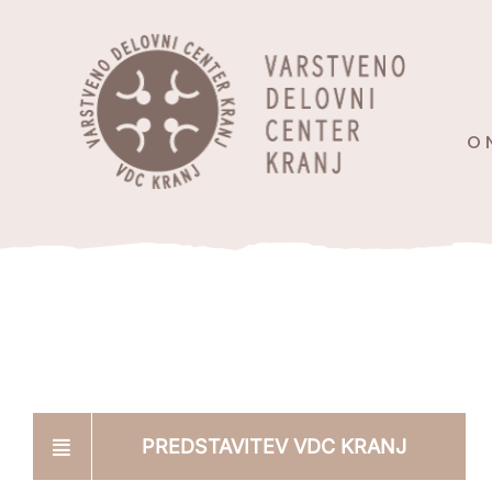
Skip
content
to
content
O 
PREDSTAVITEV VDC KRANJ