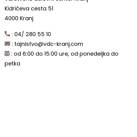
Kidričeva cesta 51
4000 Kranj
: 04/ 280 55 10
:
tajnistvo@vdc-kranj.com
: od 6:00 do 15:00 ure, od ponedeljka do
petka