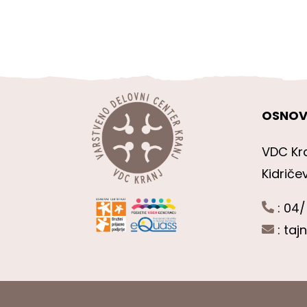
OSNOV
VDC Kr
Kidriče
: 04/
:
taj