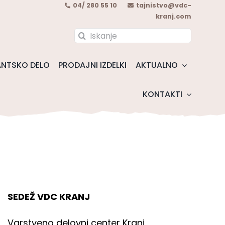
04/ 280 55 10
tajnistvo@vdc-
kranj.com
Search
for:
NTSKO DELO
PRODAJNI IZDELKI
AKTUALNO
KONTAKTI
SEDEŽ VDC KRANJ
Varstveno delovni center Kranj