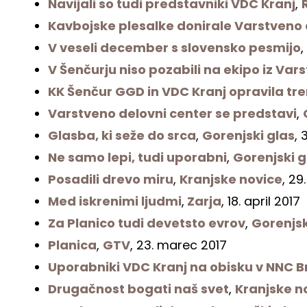
Navijali so tudi predstavniki VDC Kranj
,
Kavbojske plesalke donirale Varstveno
V veseli december s slovensko pesmijo
,
V Šenčurju niso pozabili na ekipo iz Va
KK Šenčur GGD in VDC Kranj opravila tr
Varstveno delovni center se predstavi
,
Glasba, ki seže do srca
,
Gorenjski glas
, 
Ne samo lepi, tudi uporabni
,
Gorenjski g
Posadili drevo miru
,
Kranjske novice
, 2
Med iskrenimi ljudmi
,
Zarja
, 18. april 2017
Za Planico tudi devetsto evrov
,
Gorenjsk
Planica
,
GTV
, 23. marec 2017
Uporabniki VDC Kranj na obisku v NNC B
Drugačnost bogati naš svet
,
Kranjske n