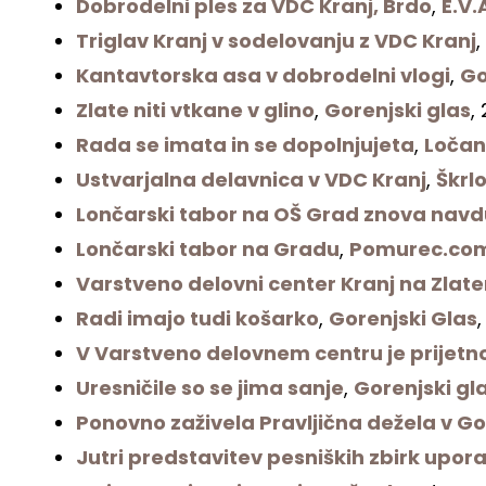
Dobrodelni ples za VDC Kranj, Brdo
,
E.V.
Triglav Kranj v sodelovanju z VDC Kranj
,
Kantavtorska asa v dobrodelni vlogi
,
Go
Zlate niti vtkane v glino
,
Gorenjski glas
,
Rada se imata in se dopolnjujeta
,
Loča
Ustvarjalna delavnica v VDC Kranj
,
Škrl
Lončarski tabor na OŠ Grad znova navd
Lončarski tabor na Gradu
,
Pomurec.co
Varstveno delovni center Kranj na Zlatem
Radi imajo tudi košarko
,
Gorenjski Glas
V Varstveno delovnem centru je prijetn
Uresničile so se jima sanje
,
Gorenjski gl
Ponovno zaživela Pravljična dežela v G
Jutri predstavitev pesniških zbirk upor