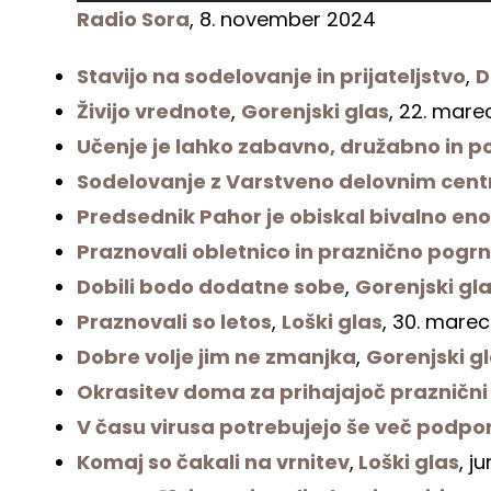
Radio Sora
, 8. november 2024
Stavijo na sodelovanje in prijateljstvo
,
D
Živijo vrednote
,
Gorenjski glas
, 22. mare
Učenje je lahko zabavno, družabno in 
Sodelovanje z Varstveno delovnim cent
Predsednik Pahor je obiskal bivalno en
Praznovali obletnico in praznično pogrni
Dobili bodo dodatne sobe
,
Gorenjski gl
Praznovali so letos
,
Loški glas
, 30. marec
Dobre volje jim ne zmanjka
,
Gorenjski g
Okrasitev doma za prihajajoč praznični
V času virusa potrebujejo še več podpo
Komaj so čakali na vrnitev
,
Loški glas
, j