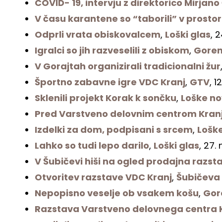
COVID- 19, intervju z direktorico Mirjan
V času karantene so “taborili” v prostor
Odprli vrata obiskovalcem
,
Loški glas
, 
Igralci so jih razveselili z obiskom
,
Goren
V Gorajtah organizirali tradicionalni žur
Športno zabavne igre VDC Kranj
,
GTV
, 1
Sklenili projekt Korak k sončku
,
Loške no
Pred Varstveno delovnim centrom Kranj
Izdelki za dom, podpisani s srcem
,
Lošk
Lahko so tudi lepo darilo
,
Loški glas
, 27.
V Šubičevi hiši na ogled prodajna razst
Otvoritev razstave VDC Kranj
,
Šubičeva 
Nepopisno veselje ob vsakem košu
,
Gor
Razstava Varstveno delovnega centra K