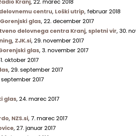
Radio Kranj
, 22. marec 2018
 delovnemu centru
,
Loški utrip
, februar 2018
Gorenjski glas
, 22. december 2017
rstveno delovnega centra Kranj
,
spletni vir
, 30. 
ening
,
ZJK.si
, 29. november 2017
Gorenjski glas
, 3. november 2017
31. oktober 2017
las
, 29. september 2017
9. september 2017
i glas
, 24. marec 2017
rdo
,
NZS.si
, 7. marec 2017
ovice
, 27. januar 2017