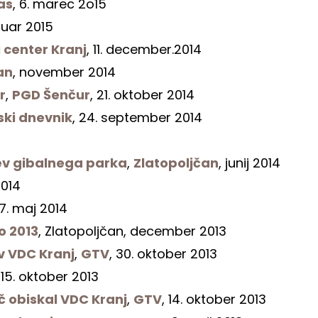
as
, 6. marec 2o15
anuar 2015
i center Kranj
, 11. december.2014
an
, november 2014
r
,
PGD Šenčur
, 21. oktober 2014
ski dnevnik
, 24. september 2014
tev gibalnega parka
,
Zlatopoljčan
, junij 2014
2014
27. maj 2014
o 2013
, Zlatopoljčan, december 2013
v VDC Kranj
,
GTV
, 30. oktober 2013
, 15. oktober 2013
č obiskal VDC Kranj
,
GTV
, 14. oktober 2013