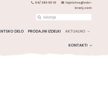
04/ 280 55 10
tajnistvo@vdc-
kranj.com
Search
for:
NTSKO DELO
PRODAJNI IZDELKI
AKTUALNO
KONTAKTI