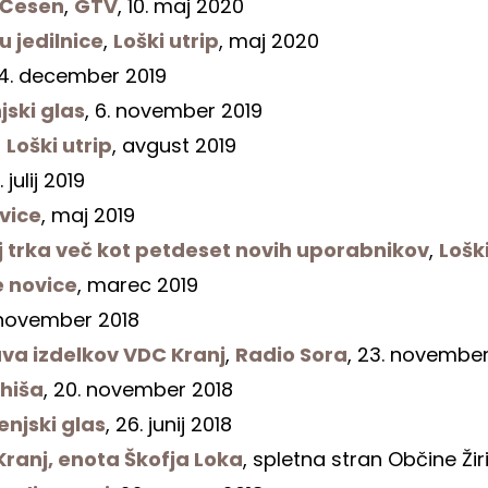
o Česen
,
GTV
, 10. maj 2020
u jedilnice
,
Loški utrip
, maj 2020
24. december 2019
jski glas
, 6. november 2019
,
Loški utrip
, avgust 2019
2. julij 2019
vice
, maj 2019
 trka več kot petdeset novih uporabnikov
,
Loški
e novice
, marec 2019
 november 2018
ava izdelkov VDC Kranj
,
Radio Sora
, 23. november
hiša
, 20. november 2018
enjski glas
, 26. junij 2018
ranj, enota Škofja Loka
, spletna stran Občine Žiri