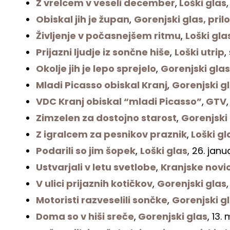
Z vrelcem v veseli december
,
Loški glas
Obiskal jih je župan
,
Gorenjski glas, prilo
Življenje v počasnejšem ritmu
,
Loški gla
Prijazni ljudje iz sončne hiše
,
Loški utrip
,
Okolje jih je lepo sprejelo
,
Gorenjski glas
Mladi Picasso obiskal Kranj
,
Gorenjski g
VDC Kranj obiskal “mladi Picasso”
,
GTV
Zimzelen za dostojno starost
,
Gorenjski
Z igralcem za pesnikov praznik
,
Loški gl
Podarili so jim šopek
,
Loški glas
, 26. janu
Ustvarjali v letu svetlobe
,
Kranjske novi
V ulici prijaznih kotičkov
,
Gorenjski glas
Motoristi razveselili sončke
,
Gorenjski g
Doma so v hiši sreče
,
Gorenjski glas
, 13.