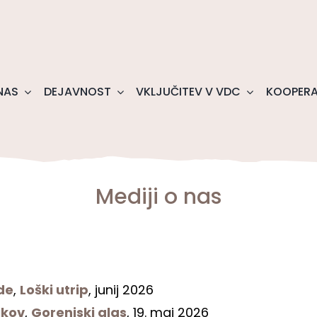
NAS
DEJAVNOST
VKLJUČITEV V VDC
KOOPERA
Mediji o nas
ede
,
Loški utrip
, junij 2026
ikov
,
Gorenjski glas
, 19. maj 2026