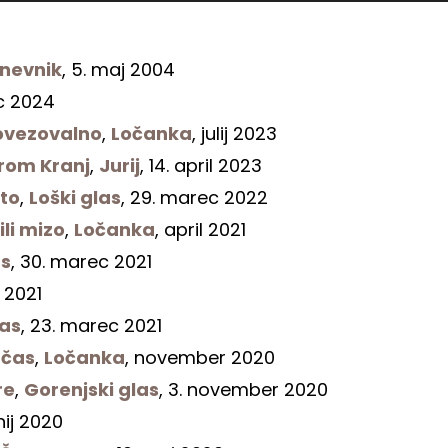
nevnik
, 5. maj 2004
c 2024
povezovalno
,
Ločanka
, julij 2023
rom Kranj
,
Jurij
, 14. april 2023
oto
,
Loški glas
, 29. marec 2022
li mizo
,
Ločanka
, april 2021
as
, 30. marec 2021
 2021
las
, 23. marec 2021
 čas
,
Ločanka
, november 2020
re
,
Gorenjski glas
, 3. november 2020
unij 2020