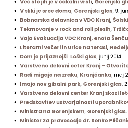
Več sto jih je v čakalni vrsti
,
Gorenjski gl
V sliki je srce doma
,
Gorenjski glas
, 9. j
Bobnarska delavnica v VDC Kranj
,
Šolsk
Tekmovanje v rock and roll plesih
,
Tržič
Vaja Evakuacija VDC Kranj, enota Šenču
Literarni večeri in urice na terasi
,
Nedelj
Dom je prijaznejši
,
Loški glas
, junij 2014
Varstveno delovni ceter Kranj – Otvori
Radi migajo na zraku
,
Kranjčanka
, maj 
Imajo nov gibalni park
,
Gorenjski glas
, 
Varstveno delovni center Kranj skozi let
Predstavitev ustvarjalnosti uporabniko
Ministra na Gorenjskem
,
Gorenjski glas
Minister za pravosodje dr. Senko Pličani