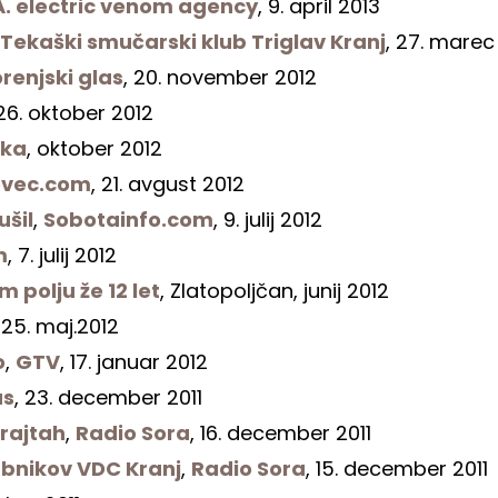
A. electric venom agency
, 9. april 2013
Tekaški smučarski klub Triglav Kranj
, 27. marec
renjski glas
, 20. november 2012
 26. oktober 2012
nka
, oktober 2012
ovec.com
, 21. avgust 2012
ušil
,
Sobotainfo.com
, 9. julij 2012
m
, 7. julij 2012
 polju že 12 let
, Zlatopoljčan, junij 2012
, 25. maj.2012
o
,
GTV
, 17. januar 2012
as
, 23. december 2011
orajtah
,
Radio Sora
, 16. december 2011
abnikov VDC Kranj
,
Radio Sora
, 15. december 2011