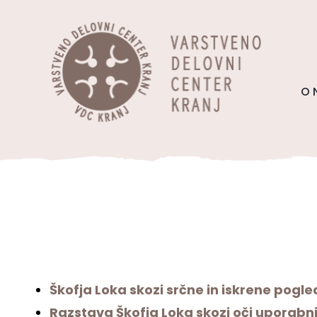
Skip
content
to
content
O 
Škofja Loka skozi srčne in iskrene pogl
Razstava Škofja Loka skozi oči uporabn