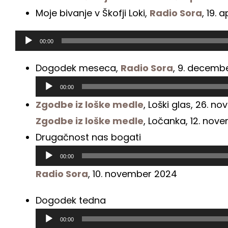
Moje bivanje v Škofji Loki,
Radio Sora
, 19. 
Predvajalnik
00:00
zvoka
Dogodek meseca,
Radio Sora
, 9. decemb
00:00
Zgodbe iz loške medle
, Loški glas, 26. 
Zgodbe iz loške medle
, Ločanka, 12. nov
Predvajalnik
Drugačnost nas bogati
zvoka
00:00
Radio Sora
, 10. november 2024
Predvajalnik
Dogodek tedna
zvoka
00:00