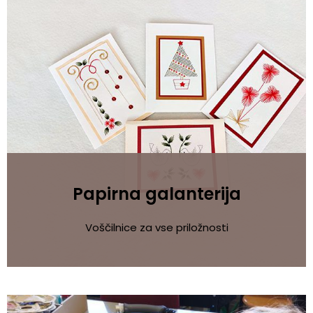
Papirna galanterija
Voščilnice za vse priložnosti