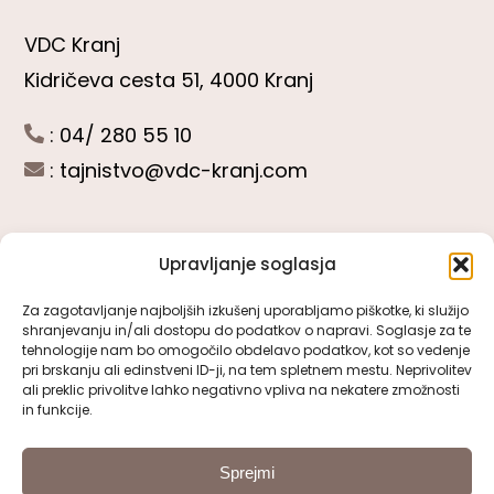
VDC Kranj
Kidričeva cesta 51, 4000 Kranj
: 04/ 280 55 10
:
tajnistvo@vdc-kranj.com
Upravljanje soglasja
POGLEJTE SI
Za zagotavljanje najboljših izkušenj uporabljamo piškotke, ki služijo
shranjevanju in/ali dostopu do podatkov o napravi. Soglasje za te
Toggle
tehnologije nam bo omogočilo obdelavo podatkov, kot so vedenje
Navigation
pri brskanju ali edinstveni ID-ji, na tem spletnem mestu. Neprivolitev
Predstavitev VDC Kranj
ali preklic privolitve lahko negativno vpliva na nekatere zmožnosti
SLEDITE NAM
in funkcije.
Pomembni obrazci
Sprejmi