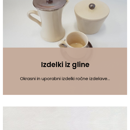
KOOPERANTSKO DELO
PRODAJNI IZDELKI
AKTUALNO
Izdelki iz gline
KONTAKTI
Okrasni in uporabni izdelki ročne izdelave…