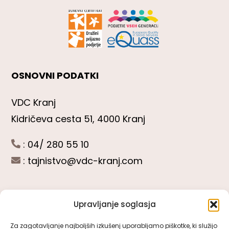
OSNOVNI PODATKI
VDC Kranj
Kidričeva cesta 51, 4000 Kranj
: 04/ 280 55 10
:
tajnistvo@vdc-kranj.com
Upravljanje soglasja
POGLEJTE SI
Za zagotavljanje najboljših izkušenj uporabljamo piškotke, ki služijo