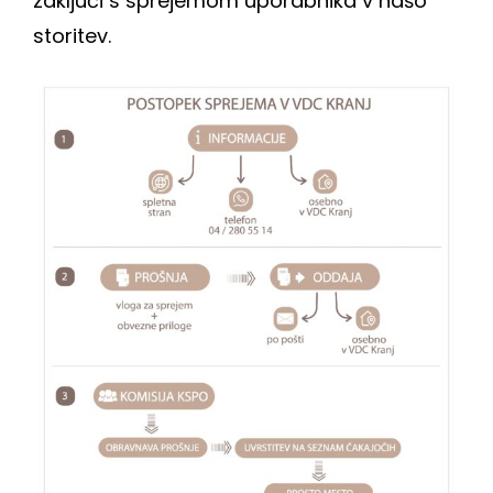
zaključi s sprejemom uporabnika v našo
storitev.