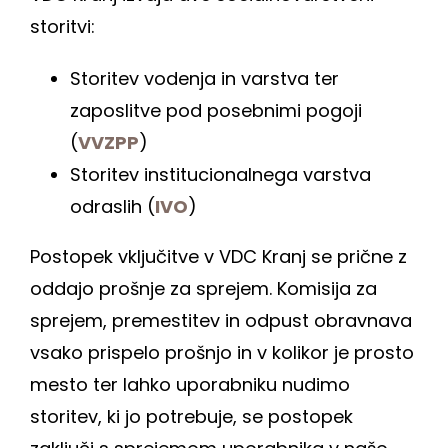
KOOPERANTSKO DELO
storitvi:
Storitev vodenja in varstva ter
PRODAJNI IZDELKI
zaposlitve pod posebnimi pogoji
(
VVZPP
)
AKTUALNO
Storitev institucionalnega varstva
odraslih (
IVO
)
KONTAKTI
Postopek vključitve v VDC Kranj se prične z
oddajo prošnje za sprejem. Komisija za
sprejem, premestitev in odpust obravnava
vsako prispelo prošnjo in v kolikor je prosto
mesto ter lahko uporabniku nudimo
storitev, ki jo potrebuje, se postopek