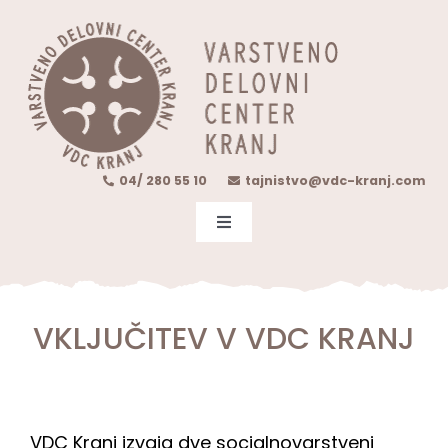
Skip
content
to
content
04/ 280 55 10
tajnistvo@vdc-kranj.com
Toggle
Navigation
O NAS
VKLJUČITEV V VDC KRANJ
DEJAVNOST
VKLJUČITEV V VDC
VDC Kranj izvaja dve socialnovarstveni