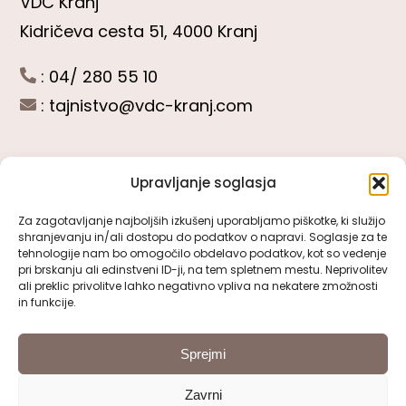
VDC Kranj
Kidričeva cesta 51, 4000 Kranj
: 04/ 280 55 10
:
tajnistvo@vdc-kranj.com
Upravljanje soglasja
POGLEJTE SI
Za zagotavljanje najboljših izkušenj uporabljamo piškotke, ki služijo
shranjevanju in/ali dostopu do podatkov o napravi. Soglasje za te
Toggle
tehnologije nam bo omogočilo obdelavo podatkov, kot so vedenje
Navigation
pri brskanju ali edinstveni ID-ji, na tem spletnem mestu. Neprivolitev
Predstavitev VDC Kranj
ali preklic privolitve lahko negativno vpliva na nekatere zmožnosti
SLEDITE NAM
in funkcije.
Pomembni obrazci
Sprejmi
Zavrni
Pravno obvestilo