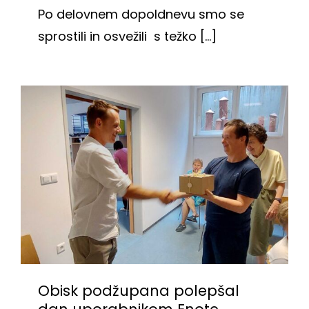
Po delovnem dopoldnevu smo se
sprostili in osvežili s težko [...]
Obisk podžupana polepšal