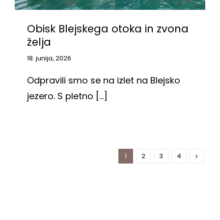
Obisk Blejskega otoka in zvona
želja
18. junija, 2026
Odpravili smo se na izlet na Blejsko
jezero. S pletno [...]
1
2
3
4