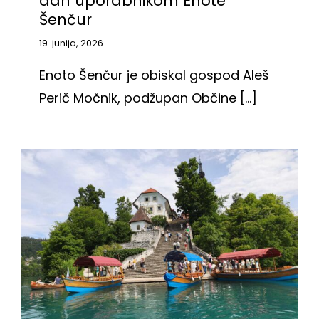
dan uporabnikom Enote
Šenčur
19. junija, 2026
Enoto Šenčur je obiskal gospod Aleš
Perič Močnik, podžupan Občine [...]