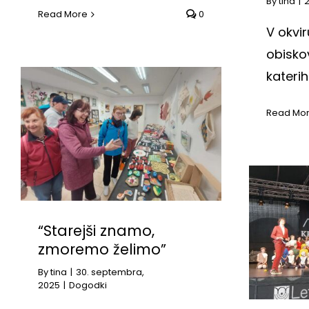
By
tina
|
2
Read More
0
V okvi
obisko
katerih 
Read Mo
“Starejši znamo,
zmoremo želimo”
By
tina
|
30. septembra,
2025
|
Dogodki