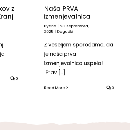
Naša PRVA
kov z
izmenjevalnica
Kranj
By
tina
|
23. septembra,
2025
|
Dogodki
Z veseljem sporočamo, da
nj
je naša prva
ja
izmenjevalnica uspela!
Prav [...]
0
Read More
0