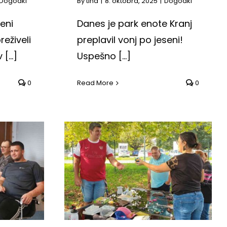
Dogodki
By
tina
|
8. oktobra, 2025
|
Dogodki
eni
Danes je park enote Kranj
eživeli
preplavil vonj po jeseni!
...]
Uspešno [...]
0
Read More
0