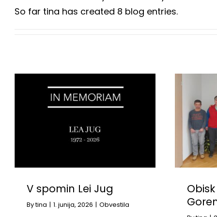
So far tina has created 8 blog entries.
V spomin Lei Jug
Obisk
Goren
By
tina
|
1. junija, 2026
|
Obvestila