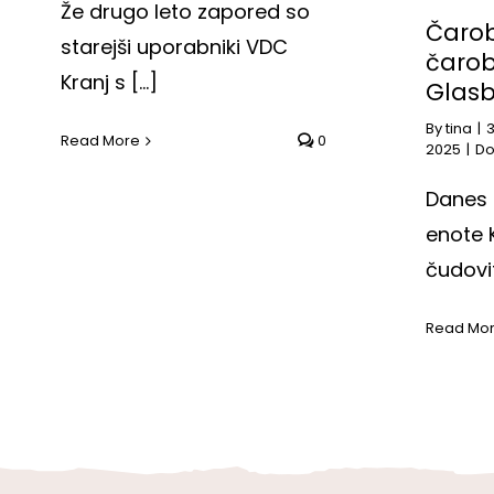
Že drugo leto zapored so
Čarob
starejši uporabniki VDC
čarob
Kranj s [...]
Glasb
By
tina
|
Read More
0
2025
|
Do
Danes 
enote K
čudovit
Read Mo