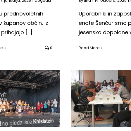
7. januarja, 2026
|
Dogodki
By
tina
|
14. oktobra, 2025
|
ru prednovoletnih
Uporabniki in zaposl
v županov občin, iz
enote Šenčur smo pr
prihajajo [...]
jesensko dopoldne v [
re
0
Read More