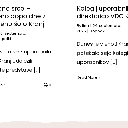
no srce –
Kolegij uporabni
no dopoldne z
direktorico VDC 
eno šolo Kranj
By
tina
|
24. septembra,
2025
|
Dogodki
30. septembra,
godki
Danes je v enoti Kra
smo se z uporabniki
potekala seja Kolegi
ranj udeležili
uporabnikov [...]
e predstave [...]
Read More
re
0