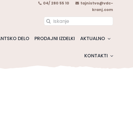
04/ 280 55 10
tajnistvo@vdc-
kranj.com
Search
for:
NTSKO DELO
PRODAJNI IZDELKI
AKTUALNO
KONTAKTI