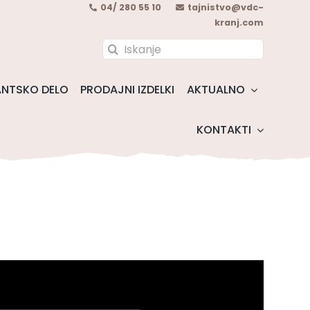
04/ 280 55 10
tajnistvo@vdc-
kranj.com
Search
for:
NTSKO DELO
PRODAJNI IZDELKI
AKTUALNO
KONTAKTI