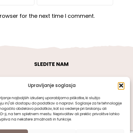
rowser for the next time I comment.
SLEDITE NAM
Upravljanje soglasja
janje najboljših izkušenj uporabljamo piškotke, ki služijo
ju in/ali dostopu do podatkov o napravi. Soglasje za te tehnologije
gočilo obdelavo podatkov, kot so vedenje pri brskanju ali
ID-ji, na tem spletnem mestu. Neprivolitev ali preklic privolitve lahko
pliva na nekatere zmožnosti in funkcije.