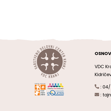
OSNOV
VDC Kr
Kidriče
: 04/
:
taj