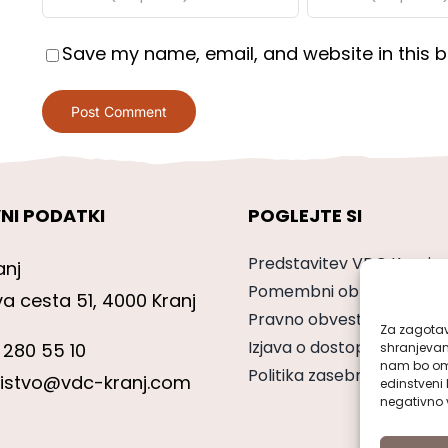
Save my name, email, and website in this b
NI PODATKI
POGLEJTE SI
Predstavitev VDC Kranj
anj
Pomembni obrazci
va cesta 51, 4000 Kranj
Pravno obvestilo
Za zagotavl
Izjava o dostopnosti
 280 55 10
shranjevan
nam bo omo
Politika zasebnosti
nistvo@vdc-kranj.com
edinstveni 
negativno v