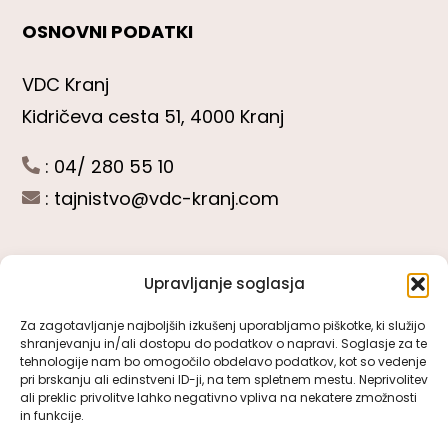
OSNOVNI PODATKI
VDC Kranj
Kidričeva cesta 51, 4000 Kranj
: 04/ 280 55 10
:
tajnistvo@vdc-kranj.com
Upravljanje soglasja
POGLEJTE SI
Za zagotavljanje najboljših izkušenj uporabljamo piškotke, ki služijo
shranjevanju in/ali dostopu do podatkov o napravi. Soglasje za te
Toggle
tehnologije nam bo omogočilo obdelavo podatkov, kot so vedenje
Navigation
pri brskanju ali edinstveni ID-ji, na tem spletnem mestu. Neprivolitev
Predstavitev VDC Kranj
ali preklic privolitve lahko negativno vpliva na nekatere zmožnosti
SLEDITE NAM
in funkcije.