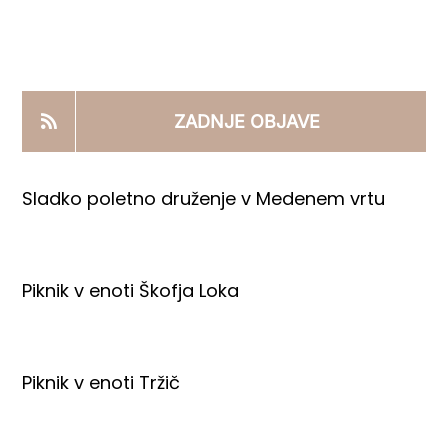
KOOPERANTSKO DELO
PRODAJNI IZDELKI
ZADNJE OBJAVE
AKTUALNO
Sladko poletno druženje v Medenem vrtu
KONTAKTI
Piknik v enoti Škofja Loka
Piknik v enoti Tržič