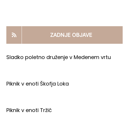
KOOPERANTSKO DELO
PRODAJNI IZDELKI
ZADNJE OBJAVE
AKTUALNO
Sladko poletno druženje v Medenem vrtu
KONTAKTI
Piknik v enoti Škofja Loka
Piknik v enoti Tržič