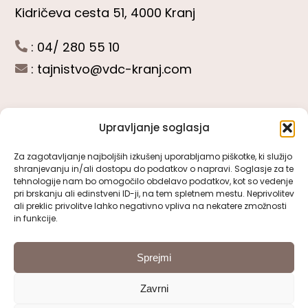
Kidričeva cesta 51, 4000 Kranj
: 04/ 280 55 10
:
tajnistvo@vdc-kranj.com
Upravljanje soglasja
POGLEJTE SI
Za zagotavljanje najboljših izkušenj uporabljamo piškotke, ki služijo
shranjevanju in/ali dostopu do podatkov o napravi. Soglasje za te
Toggle
tehnologije nam bo omogočilo obdelavo podatkov, kot so vedenje
Navigation
pri brskanju ali edinstveni ID-ji, na tem spletnem mestu. Neprivolitev
Predstavitev VDC Kranj
ali preklic privolitve lahko negativno vpliva na nekatere zmožnosti
SLEDITE NAM
in funkcije.
Pomembni obrazci
Sprejmi
Zavrni
Pravno obvestilo