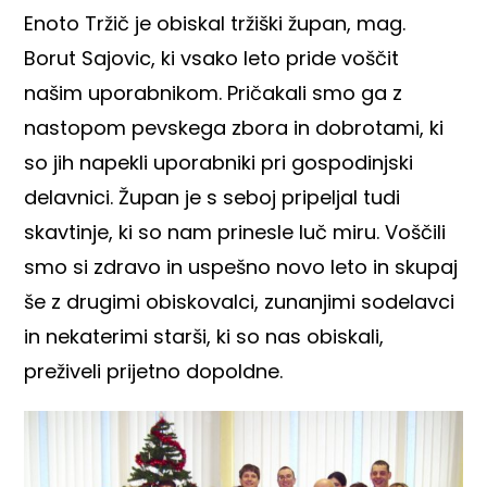
Enoto Tržič je obiskal tržiški župan, mag.
Borut Sajovic, ki vsako leto pride voščit
našim uporabnikom. Pričakali smo ga z
nastopom pevskega zbora in dobrotami, ki
so jih napekli uporabniki pri gospodinjski
delavnici. Župan je s seboj pripeljal tudi
skavtinje, ki so nam prinesle luč miru. Voščili
smo si zdravo in uspešno novo leto in skupaj
še z drugimi obiskovalci, zunanjimi sodelavci
in nekaterimi starši, ki so nas obiskali,
preživeli prijetno dopoldne.