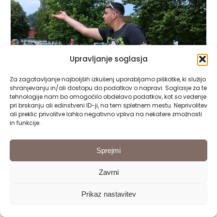
Upravljanje soglasja
Za zagotavljanje najboljših izkušenj uporabljamo piškotke, ki služijo
shranjevanju in/ali dostopu do podatkov o napravi. Soglasje za te
tehnologije nam bo omogočilo obdelavo podatkov, kot so vedenje
pri brskanju ali edinstveni ID-ji, na tem spletnem mestu. Neprivolitev
ali preklic privolitve lahko negativno vpliva na nekatere zmožnosti
in funkcije.
Sprejmi
Zavrni
Prikaz nastavitev