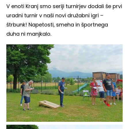
V enoti Kranj smo seriji turnirjev dodali še prvi
uradni turnir v naši novi družabni igri –
štrbunk! Napetosti, smeha in športnega
duha ni manjkalo.