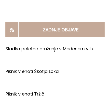
KOOPERANTSKO DELO
PRODAJNI IZDELKI
ZADNJE OBJAVE
AKTUALNO
Sladko poletno druženje v Medenem vrtu
KONTAKTI
Piknik v enoti Škofja Loka
Piknik v enoti Tržič