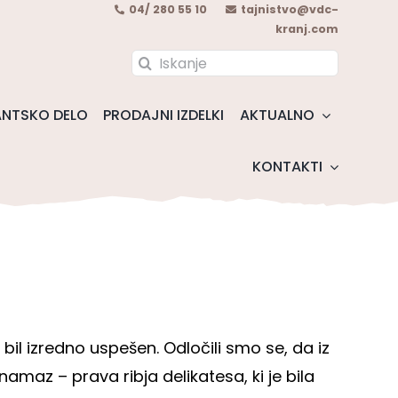
04/ 280 55 10
tajnistvo@vdc-
kranj.com
Search
for:
NTSKO DELO
PRODAJNI IZDELKI
AKTUALNO
KONTAKTI
 bil izredno uspešen. Odločili smo se, da iz
amaz – prava ribja delikatesa, ki je bila