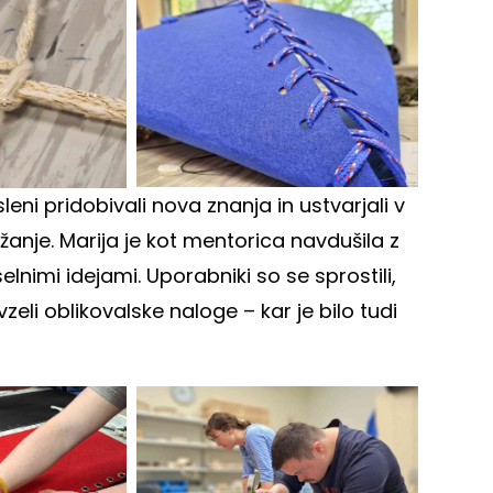
eni pridobivali nova znanja in ustvarjali v
žanje. Marija je kot mentorica navdušila z
lnimi idejami. Uporabniki so se sprostili,
li oblikovalske naloge – kar je bilo tudi