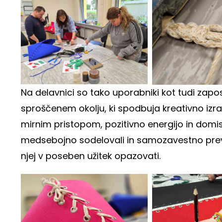
Na delavnici so tako uporabniki kot tudi zaposl
sproščenem okolju, ki spodbuja kreativno izra
mirnim pristopom, pozitivno energijo in domise
medsebojno sodelovali in samozavestno prevze
njej v poseben užitek opazovati.