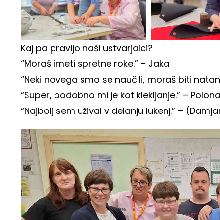
Kaj pa pravijo naši ustvarjalci?
“Moraš imeti spretne roke.” – Jaka
“Neki novega smo se naučili, moraš biti nata
“Super, podobno mi je kot klekljanje.” – Polon
“Najbolj sem užival v delanju lukenj.” – (Damja