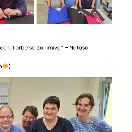
nčen. Torbe so zanimive.” – Nataša
a
n
)