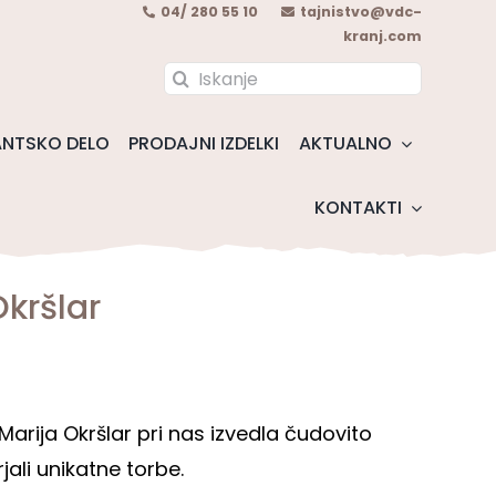
04/ 280 55 10
tajnistvo@vdc-
kranj.com
Search
for:
NTSKO DELO
PRODAJNI IZDELKI
AKTUALNO
KONTAKTI
Okršlar
Marija Okršlar pri nas izvedla čudovito
jali unikatne torbe.