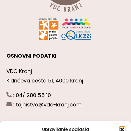
OSNOVNI PODATKI
VDC Kranj
Kidričeva cesta 51, 4000 Kranj
: 04/ 280 55 10
:
tajnistvo@vdc-kranj.com
Upravljanje soglasja
POGLEJTE SI