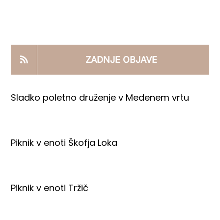
KOOPERANTSKO DELO
PRODAJNI IZDELKI
ZADNJE OBJAVE
AKTUALNO
Sladko poletno druženje v Medenem vrtu
KONTAKTI
Piknik v enoti Škofja Loka
Piknik v enoti Tržič