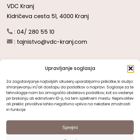
VDC Kranj
Kidričeva cesta 51, 4000 Kranj
: 04/ 280 55 10
:
tajnistvo@vdc-kranj.com
Upravljanje soglasja
POGLEJTE SI
Za zagotavljanje najboljših izkušenj uporabljamo piškotke, ki služijo
shranjevanju in/ali dostopu do podatkov o napravi. Soglasje za te
Toggle
tehnologije nam bo omogočilo obdelavo podatkov, kot so vedenje
Navigation
pri brskanju ali edinstveni ID-ji, na tem spletnem mestu. Neprivolitev
Predstavitev VDC Kranj
ali preklic privolitve lahko negativno vpliva na nekatere zmožnosti
SLEDITE NAM
in funkcije.
Pomembni obrazci
Sprejmi