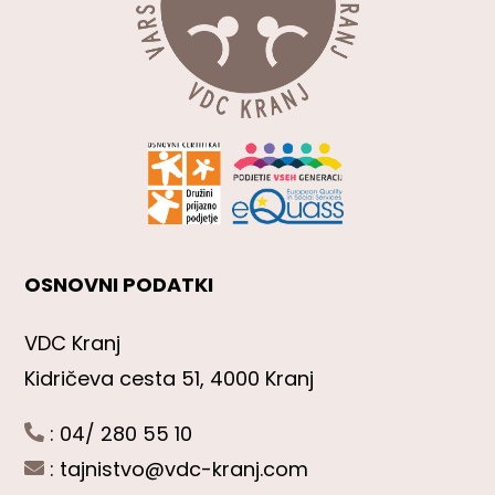
OSNOVNI PODATKI
VDC Kranj
Kidričeva cesta 51, 4000 Kranj
: 04/ 280 55 10
:
tajnistvo@vdc-kranj.com