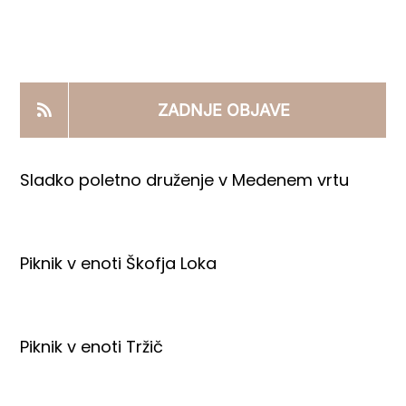
KOOPERANTSKO DELO
PRODAJNI IZDELKI
ZADNJE OBJAVE
AKTUALNO
Sladko poletno druženje v Medenem vrtu
KONTAKTI
Piknik v enoti Škofja Loka
Piknik v enoti Tržič