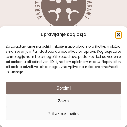
Upravljanje soglasja
Za zagotavljanje najboljših izkušenj uporabljamo piškotke, ki služijo
shranjevanju in/ali dostopu do podatkov o napravi. Soglasje za te
tehnologije nam bo omogočilo obdelavo podatkov, kot so vedenje
pri brskanju ali edinstveni ID-ji, na tem spletnem mestu. Neprivolitev
ali preklic privolitve lahko negativno vpliva na nekatere zmožnosti
in funkcije.
OSNOVNI PODATKI
Sprejmi
VDC Kranj
Kidričeva cesta 51, 4000 Kranj
Zavrni
Prikaz nastavitev
: 04/ 280 55 10
:
tajnistvo@vdc-kranj.com