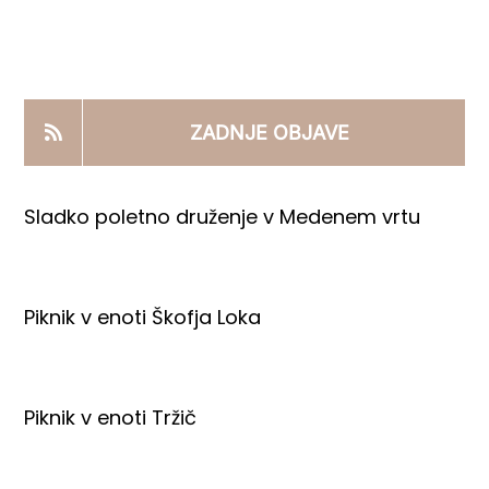
KOOPERANTSKO DELO
PRODAJNI IZDELKI
ZADNJE OBJAVE
AKTUALNO
Sladko poletno druženje v Medenem vrtu
KONTAKTI
Piknik v enoti Škofja Loka
Piknik v enoti Tržič