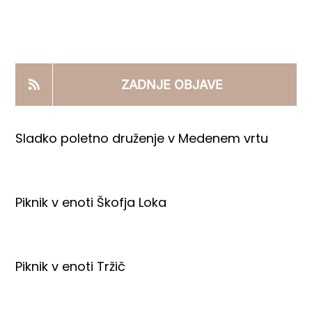
KOOPERANTSKO DELO
PRODAJNI IZDELKI
ZADNJE OBJAVE
AKTUALNO
Sladko poletno druženje v Medenem vrtu
KONTAKTI
Piknik v enoti Škofja Loka
Piknik v enoti Tržič