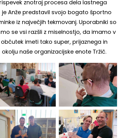
prispevek znotraj procesa dela lastnega
 je Anže predstavil svojo bogato športno
inke iz največjih tekmovanj. Uporabniki so
smo se vsi razšli z miselnostjo, da imamo v
r občutek imeti tako super, prijaznega in
okolju naše organizacijske enote Tržič.