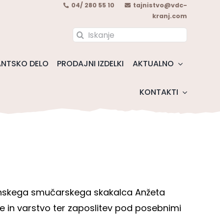
04/ 280 55 10
tajnistvo@vdc-
kranj.com
Search
for:
NTSKO DELO
PRODAJNI IZDELKI
AKTUALNO
KONTAKTI
venskega smučarskega skakalca Anžeta
e in varstvo ter zaposlitev pod posebnimi