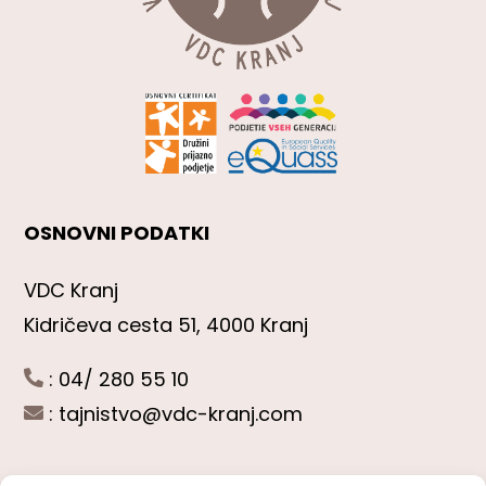
OSNOVNI PODATKI
VDC Kranj
Kidričeva cesta 51, 4000 Kranj
: 04/ 280 55 10
:
tajnistvo@vdc-kranj.com