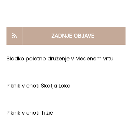
KOOPERANTSKO DELO
PRODAJNI IZDELKI
ZADNJE OBJAVE
AKTUALNO
Sladko poletno druženje v Medenem vrtu
KONTAKTI
Piknik v enoti Škofja Loka
Piknik v enoti Tržič