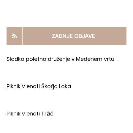
KOOPERANTSKO DELO
PRODAJNI IZDELKI
ZADNJE OBJAVE
AKTUALNO
Sladko poletno druženje v Medenem vrtu
KONTAKTI
Piknik v enoti Škofja Loka
Piknik v enoti Tržič