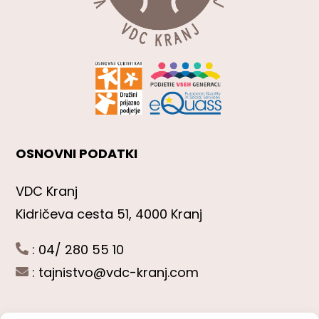
OSNOVNI PODATKI
VDC Kranj
Kidričeva cesta 51, 4000 Kranj
: 04/ 280 55 10
:
tajnistvo@vdc-kranj.com