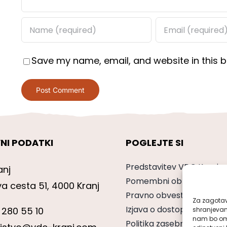
Save my name, email, and website in this b
NI PODATKI
POGLEJTE SI
Predstavitev VDC Kranj
anj
Pomembni obrazci
va cesta 51, 4000 Kranj
Pravno obvestilo
Za zagotavl
Izjava o dostopnosti
 280 55 10
shranjevan
nam bo omo
Politika zasebnosti