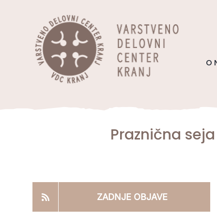
Skip
content
to
content
O 
Praznična seja
ZADNJE OBJAVE