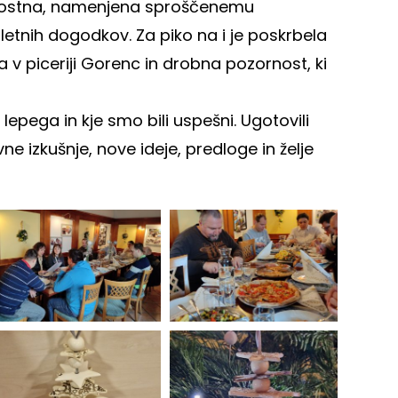
lavnostna, namenjena sproščenemu
tnih dogodkov. Za piko na i je poskrbela
v piceriji Gorenc in drobna pozornost, ki
o lepega in kje smo bili uspešni. Ugotovili
ne izkušnje, nove ideje, predloge in želje