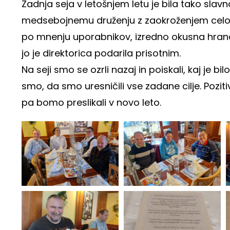
Zadnja seja v letošnjem letu je bila tako s
medsebojnemu druženju z zaokroženjem celole
po mnenju uporabnikov, izredno okusna hrana 
jo je direktorica podarila prisotnim.
Na seji smo se ozrli nazaj in poiskali, kaj je bil
smo, da smo uresničili vse zadane cilje. Pozitiv
pa bomo preslikali v novo leto.