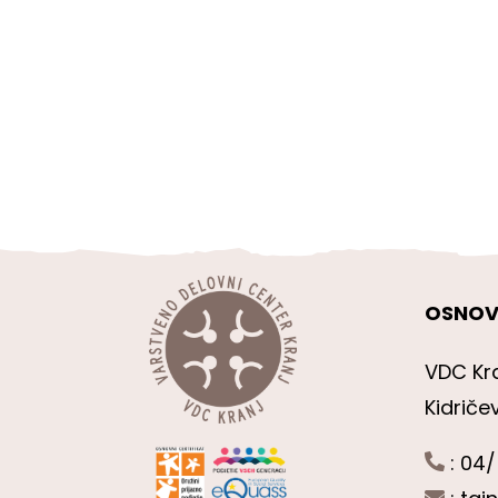
OSNOV
VDC Kr
Kidriče
: 04/