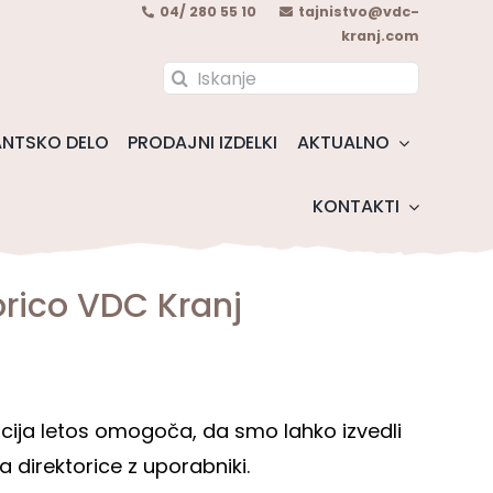
04/ 280 55 10
tajnistvo@vdc-
kranj.com
Search
for:
NTSKO DELO
PRODAJNI IZDELKI
AKTUALNO
KONTAKTI
orico VDC Kranj
cija letos omogoča, da smo lahko izvedli
 direktorice z uporabniki.