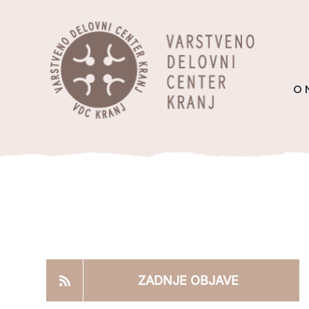
Skip
content
to
content
O 
ZADNJE OBJAVE