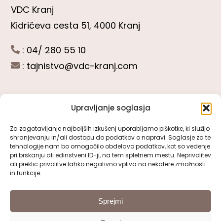
VDC Kranj
Kidričeva cesta 51, 4000 Kranj
: 04/ 280 55 10
:
tajnistvo@vdc-kranj.com
Upravljanje soglasja
POGLEJTE SI
Za zagotavljanje najboljših izkušenj uporabljamo piškotke, ki služijo
shranjevanju in/ali dostopu do podatkov o napravi. Soglasje za te
Toggle
tehnologije nam bo omogočilo obdelavo podatkov, kot so vedenje
Navigation
pri brskanju ali edinstveni ID-ji, na tem spletnem mestu. Neprivolitev
Predstavitev VDC Kranj
ali preklic privolitve lahko negativno vpliva na nekatere zmožnosti
SLEDITE NAM
in funkcije.
Pomembni obrazci
Sprejmi