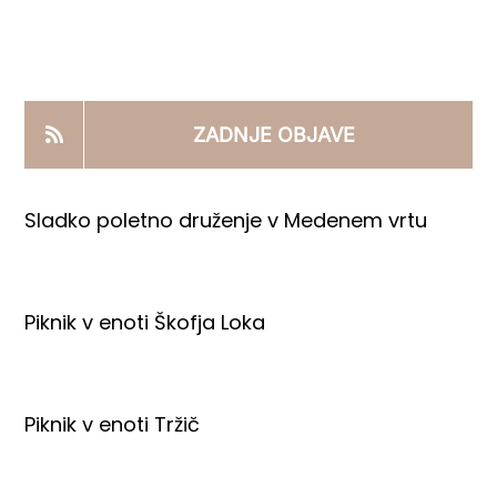
KOOPERANTSKO DELO
PRODAJNI IZDELKI
ZADNJE OBJAVE
AKTUALNO
Sladko poletno druženje v Medenem vrtu
KONTAKTI
Piknik v enoti Škofja Loka
Piknik v enoti Tržič