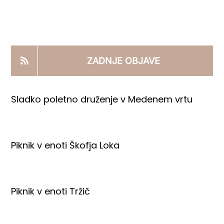
KOOPERANTSKO DELO
PRODAJNI IZDELKI
ZADNJE OBJAVE
AKTUALNO
Sladko poletno druženje v Medenem vrtu
KONTAKTI
Piknik v enoti Škofja Loka
Piknik v enoti Tržič