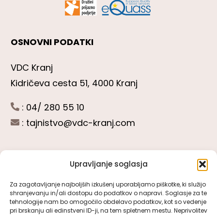
OSNOVNI PODATKI
VDC Kranj
Kidričeva cesta 51, 4000 Kranj
: 04/ 280 55 10
:
tajnistvo@vdc-kranj.com
Upravljanje soglasja
POGLEJTE SI
Za zagotavljanje najboljših izkušenj uporabljamo piškotke, ki služijo
shranjevanju in/ali dostopu do podatkov o napravi. Soglasje za te
Toggle
tehnologije nam bo omogočilo obdelavo podatkov, kot so vedenje
Navigation
pri brskanju ali edinstveni ID-ji, na tem spletnem mestu. Neprivolitev
Predstavitev VDC Kranj