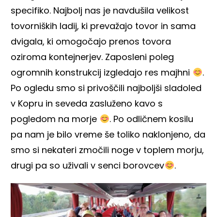
specifiko. Najbolj nas je navdušila velikost
tovorniških ladij, ki prevažajo tovor in sama
dvigala, ki omogočajo prenos tovora
oziroma kontejnerjev. Zaposleni poleg
ogromnih konstrukcij izgledajo res majhni
.
Po ogledu smo si privoščili najboljši sladoled
v Kopru in seveda zasluženo kavo s
pogledom na morje
. Po odličnem kosilu
pa nam je bilo vreme še toliko naklonjeno, da
smo si nekateri zmočili noge v toplem morju,
drugi pa so uživali v senci borovcev
.