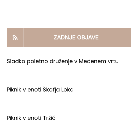
KOOPERANTSKO DELO
PRODAJNI IZDELKI
ZADNJE OBJAVE
AKTUALNO
Sladko poletno druženje v Medenem vrtu
KONTAKTI
Piknik v enoti Škofja Loka
Piknik v enoti Tržič