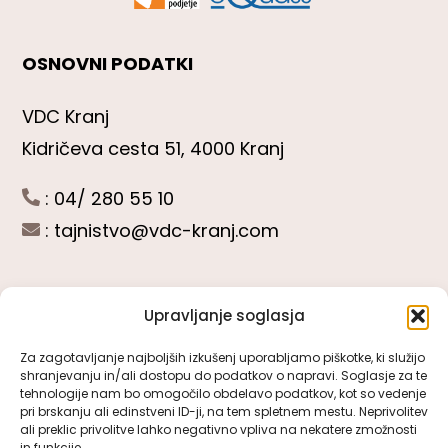
OSNOVNI PODATKI
VDC Kranj
Kidričeva cesta 51, 4000 Kranj
: 04/ 280 55 10
:
tajnistvo@vdc-kranj.com
Upravljanje soglasja
POGLEJTE SI
Za zagotavljanje najboljših izkušenj uporabljamo piškotke, ki služijo
shranjevanju in/ali dostopu do podatkov o napravi. Soglasje za te
Toggle
tehnologije nam bo omogočilo obdelavo podatkov, kot so vedenje
Navigation
pri brskanju ali edinstveni ID-ji, na tem spletnem mestu. Neprivolitev
Predstavitev VDC Kranj
ali preklic privolitve lahko negativno vpliva na nekatere zmožnosti
SLEDITE NAM
in funkcije.