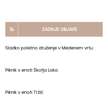
KOOPERANTSKO DELO
PRODAJNI IZDELKI
ZADNJE OBJAVE
AKTUALNO
Sladko poletno druženje v Medenem vrtu
KONTAKTI
Piknik v enoti Škofja Loka
Piknik v enoti Tržič