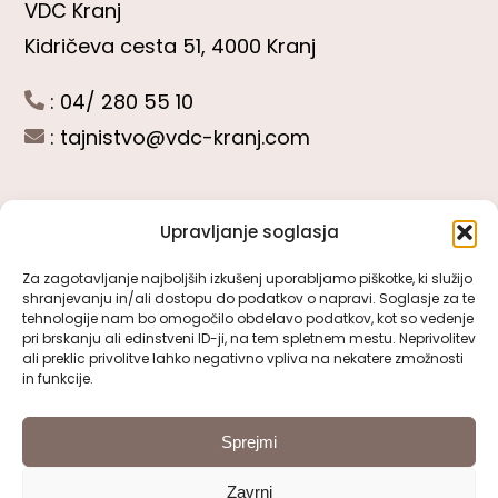
VDC Kranj
Kidričeva cesta 51, 4000 Kranj
: 04/ 280 55 10
:
tajnistvo@vdc-kranj.com
Upravljanje soglasja
POGLEJTE SI
Za zagotavljanje najboljših izkušenj uporabljamo piškotke, ki služijo
shranjevanju in/ali dostopu do podatkov o napravi. Soglasje za te
Toggle
tehnologije nam bo omogočilo obdelavo podatkov, kot so vedenje
Navigation
pri brskanju ali edinstveni ID-ji, na tem spletnem mestu. Neprivolitev
Predstavitev VDC Kranj
ali preklic privolitve lahko negativno vpliva na nekatere zmožnosti
SLEDITE NAM
in funkcije.
Pomembni obrazci
Sprejmi
Zavrni