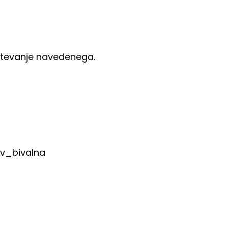
števanje navedenega.
v_bivalna