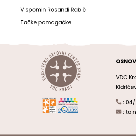
V spomin Rosandi Rabič
Tačke pomagačke
OSNOV
VDC Kr
Kidriče
: 04/
:
taj