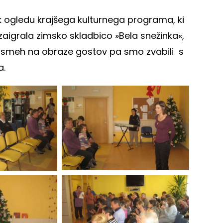
k ogledu krajšega kulturnega programa, ki
 zaigrala zimsko skladbico »Bela snežinka«,
 Nasmeh na obraze gostov pa smo zvabili s
a.