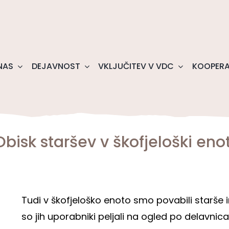
NAS
DEJAVNOST
VKLJUČITEV V VDC
KOOPERA
Obisk staršev v škofjeloški enot
Tudi v škofjeloško enoto smo povabili starše 
so jih uporabniki peljali na ogled po delavnica