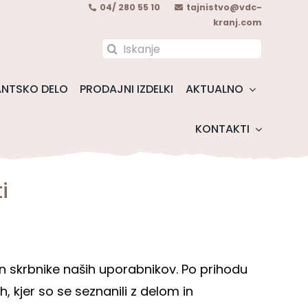
04/ 280 55 10
tajnistvo@vdc-
kranj.com
Search
for:
NTSKO DELO
PRODAJNI IZDELKI
AKTUALNO
KONTAKTI
i
in skrbnike naših uporabnikov. Po prihodu
h, kjer so se seznanili z delom in