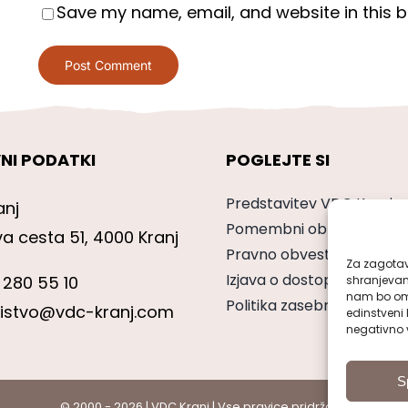
Save my name, email, and website in this b
NI PODATKI
POGLEJTE SI
Predstavitev VDC Kranj
anj
Pomembni obrazci
va cesta 51, 4000 Kranj
Pravno obvestilo
Za zagotavl
Izjava o dostopnosti
 280 55 10
shranjevan
nam bo omo
Politika zasebnosti
nistvo@vdc-kranj.com
edinstveni 
negativno v
S
© 2000 - 2026 | VDC Kranj | Vse pravice pridržane