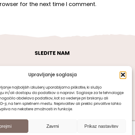
rowser for the next time I comment.
SLEDITE NAM
Upravljanje soglasja
janje najboljših izkušenj uporabljamo piškotke, ki služijo
ju in/ali dostopu do podatkov o napravi. Soglasje za te tehnologije
gočilo obdelavo podatkov, kot so vedenje pri brskanju ali
ID-ji, na tem spletnem mestu. Neprivolitev ali preklic privolitve lahko
pliva na nekatere zmožnosti in funkcije.
prejmi
Zavrni
Prikaz nastavitev