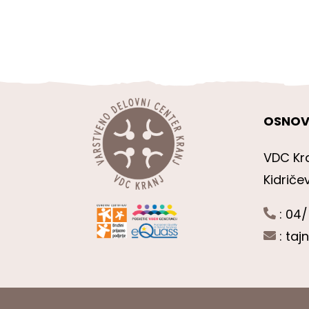
OSNOV
VDC Kr
Kidriče
: 04/
:
taj