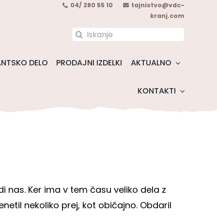
04/ 280 55 10
tajnistvo@vdc-
kranj.com
Search
for:
NTSKO DELO
PRODAJNI IZDELKI
AKTUALNO
KONTAKTI
udi nas. Ker ima v tem času veliko dela z
netil nekoliko prej, kot običajno. Obdaril