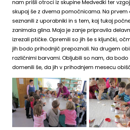
nam prišli otroci iz skupine Medvedki ter vzgoj
skupaj še z dvema pomočnicama. Na prvem obi
seznanili z uporabniki in s tem, kaj tukaj poč
zanimala glina. Maja je zanje pripravila delavnic
izrezali ptičke. Opremili so jih še s kljunčki, oč
jih bodo prihodnjič prepoznali. Na drugem ob
različnimi barvami. Obljubili so nam, da bodo 
domenili še, da jih v prihodnjem mesecu obišč