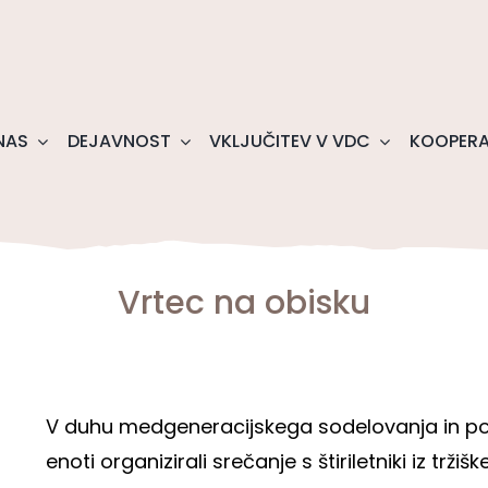
NAS
DEJAVNOST
VKLJUČITEV V VDC
KOOPERA
Vrtec na obisku
V duhu medgeneracijskega sodelovanja in pov
enoti organizirali srečanje s štiriletniki iz trž