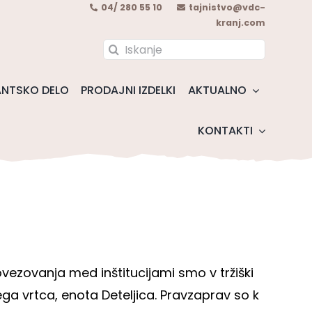
04/ 280 55 10
tajnistvo@vdc-
kranj.com
Search
for:
NTSKO DELO
PRODAJNI IZDELKI
AKTUALNO
KONTAKTI
ezovanja med inštitucijami smo v tržiški
iškega vrtca, enota Deteljica. Pravzaprav so k