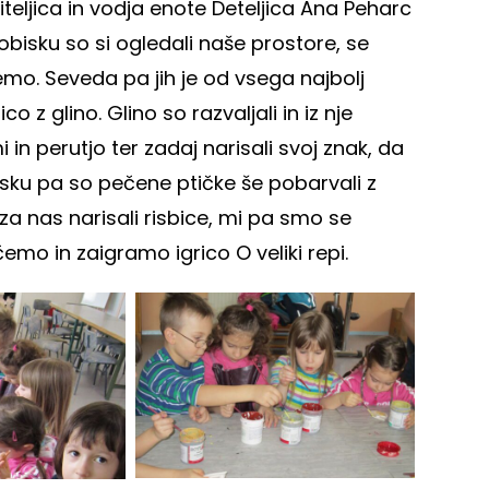
iteljica in vodja enote Deteljica Ana Peharc
sku so si ogledali naše prostore, se
nemo. Seveda pa jih je od vsega najbolj
o z glino. Glino so razvaljali in iz nje
mi in perutjo ter zadaj narisali svoj znak, da
isku pa so pečene ptičke še pobarvali z
za nas narisali risbice, mi pa smo se
emo in zaigramo igrico O veliki repi.