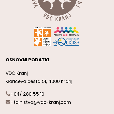
OSNOVNI PODATKI
VDC Kranj
Kidričeva cesta 51, 4000 Kranj
: 04/ 280 55 10
:
tajnistvo@vdc-kranj.com