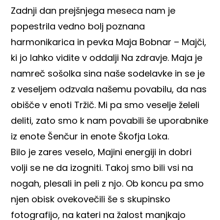
Zadnji dan prejšnjega meseca nam je
popestrila vedno bolj poznana
harmonikarica in pevka Maja Bobnar – Majči,
ki jo lahko vidite v oddalji Na zdravje. Maja je
namreč sošolka sina naše sodelavke in se je
z veseljem odzvala našemu povabilu, da nas
obišče v enoti Tržič. Mi pa smo veselje želeli
deliti, zato smo k nam povabili še uporabnike
iz enote Šenčur in enote Škofja Loka.
Bilo je zares veselo, Majini energiji in dobri
volji se ne da izogniti. Takoj smo bili vsi na
nogah, plesali in peli z njo. Ob koncu pa smo
njen obisk ovekovečili še s skupinsko
fotografijo, na kateri na žalost manjkajo