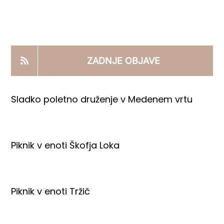
KOOPERANTSKO DELO
PRODAJNI IZDELKI
ZADNJE OBJAVE
AKTUALNO
Sladko poletno druženje v Medenem vrtu
KONTAKTI
Piknik v enoti Škofja Loka
Piknik v enoti Tržič