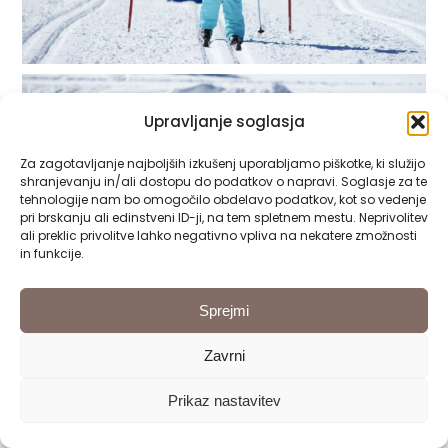
Upravljanje soglasja
Za zagotavljanje najboljših izkušenj uporabljamo piškotke, ki služijo
shranjevanju in/ali dostopu do podatkov o napravi. Soglasje za te
tehnologije nam bo omogočilo obdelavo podatkov, kot so vedenje
pri brskanju ali edinstveni ID-ji, na tem spletnem mestu. Neprivolitev
ali preklic privolitve lahko negativno vpliva na nekatere zmožnosti
in funkcije.
Sprejmi
Zavrni
Prikaz nastavitev