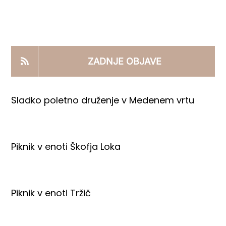
KOOPERANTSKO DELO
PRODAJNI IZDELKI
ZADNJE OBJAVE
AKTUALNO
Sladko poletno druženje v Medenem vrtu
KONTAKTI
Piknik v enoti Škofja Loka
Piknik v enoti Tržič