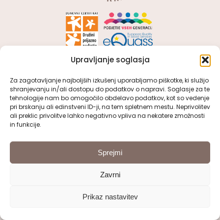
Upravljanje soglasja
OSNOVNI PODATKI
Za zagotavljanje najboljših izkušenj uporabljamo piškotke, ki služijo
shranjevanju in/ali dostopu do podatkov o napravi. Soglasje za te
tehnologije nam bo omogočilo obdelavo podatkov, kot so vedenje
VDC Kranj
pri brskanju ali edinstveni ID-ji, na tem spletnem mestu. Neprivolitev
Kidričeva cesta 51, 4000 Kranj
ali preklic privolitve lahko negativno vpliva na nekatere zmožnosti
in funkcije.
: 04/ 280 55 10
Sprejmi
:
tajnistvo@vdc-kranj.com
Zavrni
Prikaz nastavitev
POGLEJTE SI