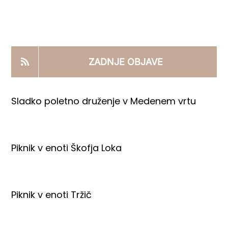
KOOPERANTSKO DELO
PRODAJNI IZDELKI
ZADNJE OBJAVE
AKTUALNO
Sladko poletno druženje v Medenem vrtu
KONTAKTI
Piknik v enoti Škofja Loka
Piknik v enoti Tržič