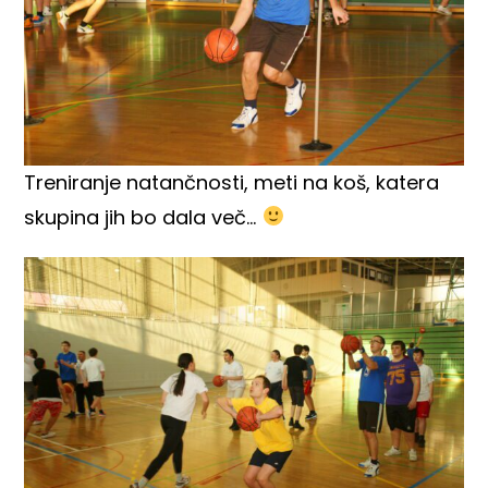
Treniranje natančnosti, meti na koš, katera
skupina jih bo dala več…