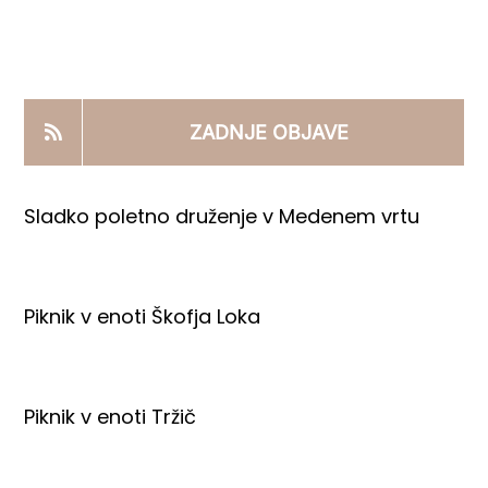
KOOPERANTSKO DELO
PRODAJNI IZDELKI
ZADNJE OBJAVE
AKTUALNO
Sladko poletno druženje v Medenem vrtu
KONTAKTI
Piknik v enoti Škofja Loka
Piknik v enoti Tržič