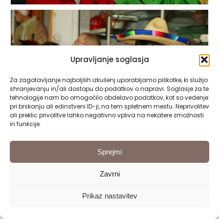
Upravljanje soglasja
Za zagotavljanje najboljših izkušenj uporabljamo piškotke, ki služijo
shranjevanju in/ali dostopu do podatkov o napravi. Soglasje za te
tehnologije nam bo omogočilo obdelavo podatkov, kot so vedenje
pri brskanju ali edinstveni ID-ji, na tem spletnem mestu. Neprivolitev
ali preklic privolitve lahko negativno vpliva na nekatere zmožnosti
in funkcije.
Sprejmi
Zavrni
Prikaz nastavitev