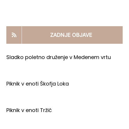
KOOPERANTSKO DELO
PRODAJNI IZDELKI
ZADNJE OBJAVE
AKTUALNO
Sladko poletno druženje v Medenem vrtu
KONTAKTI
Piknik v enoti Škofja Loka
Piknik v enoti Tržič