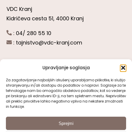
VDC Kranj
Kidričeva cesta 51, 4000 Kranj
: 04/ 280 55 10
:
tajnistvo@vdc-kranj.com
Upravljanje soglasja
POGLEJTE SI
Za zagotavljanje najboljših izkušenj uporabljamo piškotke, ki služijo
shranjevanju in/ali dostopu do podatkov o napravi. Soglasje za te
Toggle
tehnologije nam bo omogočilo obdelavo podatkov, kot so vedenje
Navigation
pri brskanju ali edinstveni ID-ji, na tem spletnem mestu. Neprivolitev
Predstavitev VDC Kranj
ali preklic privolitve lahko negativno vpliva na nekatere zmožnosti
SLEDITE NAM
in funkcije.
Pomembni obrazci
Sprejmi