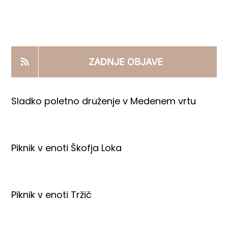
KOOPERANTSKO DELO
PRODAJNI IZDELKI
ZADNJE OBJAVE
AKTUALNO
Sladko poletno druženje v Medenem vrtu
KONTAKTI
Piknik v enoti Škofja Loka
Piknik v enoti Tržič