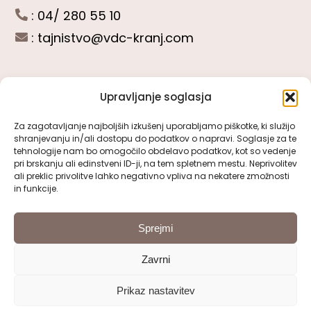
: 04/ 280 55 10
:
tajnistvo@vdc-kranj.com
Upravljanje soglasja
POGLEJTE SI
Za zagotavljanje najboljših izkušenj uporabljamo piškotke, ki služijo
shranjevanju in/ali dostopu do podatkov o napravi. Soglasje za te
Toggle
tehnologije nam bo omogočilo obdelavo podatkov, kot so vedenje
Navigation
pri brskanju ali edinstveni ID-ji, na tem spletnem mestu. Neprivolitev
Predstavitev VDC Kranj
ali preklic privolitve lahko negativno vpliva na nekatere zmožnosti
SLEDITE NAM
in funkcije.
Pomembni obrazci
Sprejmi
Zavrni
Pravno obvestilo
Prikaz nastavitev
© 2000 - 2026 | VDC Kranj | Vse pravice pridržane
Izjava o dostopnosti