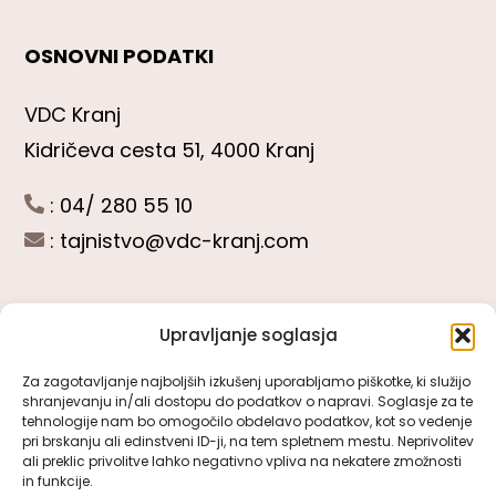
OSNOVNI PODATKI
VDC Kranj
Kidričeva cesta 51, 4000 Kranj
: 04/ 280 55 10
:
tajnistvo@vdc-kranj.com
Upravljanje soglasja
POGLEJTE SI
Za zagotavljanje najboljših izkušenj uporabljamo piškotke, ki služijo
shranjevanju in/ali dostopu do podatkov o napravi. Soglasje za te
Toggle
tehnologije nam bo omogočilo obdelavo podatkov, kot so vedenje
Navigation
pri brskanju ali edinstveni ID-ji, na tem spletnem mestu. Neprivolitev
Predstavitev VDC Kranj
ali preklic privolitve lahko negativno vpliva na nekatere zmožnosti
SLEDITE NAM
in funkcije.