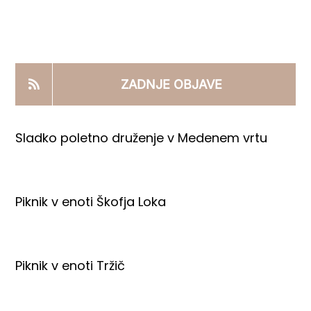
KOOPERANTSKO DELO
PRODAJNI IZDELKI
ZADNJE OBJAVE
AKTUALNO
Sladko poletno druženje v Medenem vrtu
KONTAKTI
Piknik v enoti Škofja Loka
Piknik v enoti Tržič