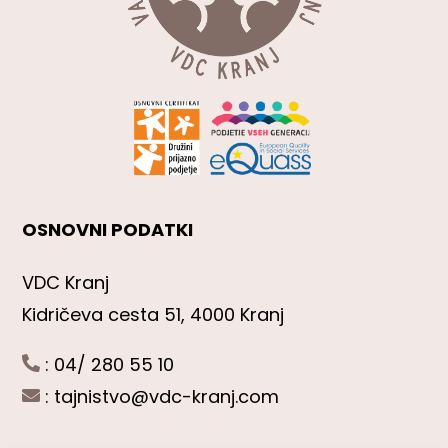
OSNOVNI PODATKI
VDC Kranj
Kidričeva cesta 51, 4000 Kranj
: 04/ 280 55 10
:
tajnistvo@vdc-kranj.com