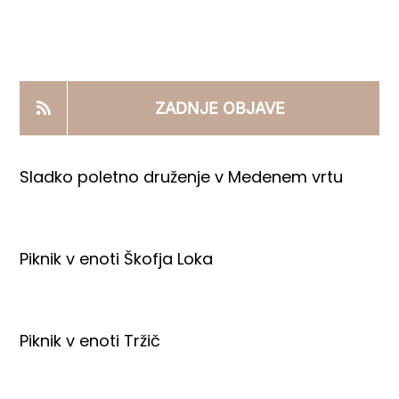
KOOPERANTSKO DELO
PRODAJNI IZDELKI
ZADNJE OBJAVE
AKTUALNO
Sladko poletno druženje v Medenem vrtu
KONTAKTI
Piknik v enoti Škofja Loka
Piknik v enoti Tržič