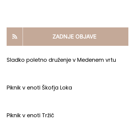
KOOPERANTSKO DELO
PRODAJNI IZDELKI
ZADNJE OBJAVE
AKTUALNO
Sladko poletno druženje v Medenem vrtu
KONTAKTI
Piknik v enoti Škofja Loka
Piknik v enoti Tržič