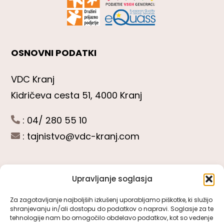
OSNOVNI PODATKI
VDC Kranj
Kidričeva cesta 51, 4000 Kranj
: 04/ 280 55 10
:
tajnistvo@vdc-kranj.com
Upravljanje soglasja
POGLEJTE SI
Za zagotavljanje najboljših izkušenj uporabljamo piškotke, ki služijo
shranjevanju in/ali dostopu do podatkov o napravi. Soglasje za te
Toggle
tehnologije nam bo omogočilo obdelavo podatkov, kot so vedenje