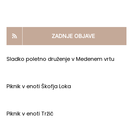
KOOPERANTSKO DELO
PRODAJNI IZDELKI
ZADNJE OBJAVE
AKTUALNO
Sladko poletno druženje v Medenem vrtu
KONTAKTI
Piknik v enoti Škofja Loka
Piknik v enoti Tržič