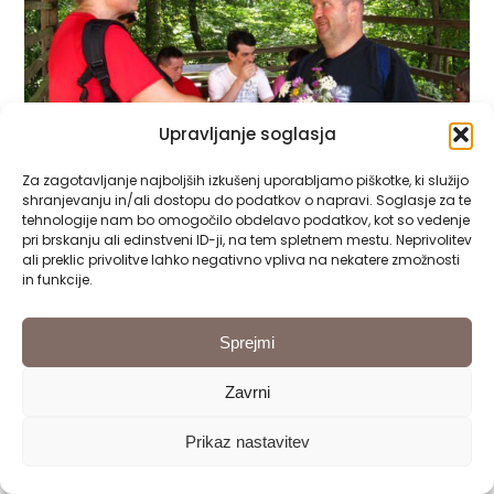
Upravljanje soglasja
Za zagotavljanje najboljših izkušenj uporabljamo piškotke, ki služijo
shranjevanju in/ali dostopu do podatkov o napravi. Soglasje za te
tehnologije nam bo omogočilo obdelavo podatkov, kot so vedenje
pri brskanju ali edinstveni ID-ji, na tem spletnem mestu. Neprivolitev
ali preklic privolitve lahko negativno vpliva na nekatere zmožnosti
in funkcije.
Sprejmi
Zavrni
Prikaz nastavitev