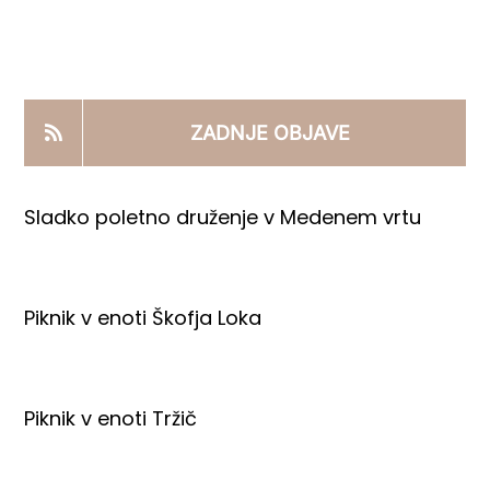
KOOPERANTSKO DELO
PRODAJNI IZDELKI
ZADNJE OBJAVE
AKTUALNO
Sladko poletno druženje v Medenem vrtu
KONTAKTI
Piknik v enoti Škofja Loka
Piknik v enoti Tržič