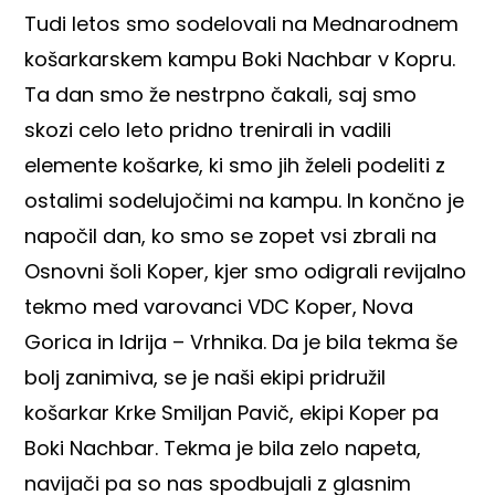
Tudi letos smo sodelovali na Mednarodnem
košarkarskem kampu Boki Nachbar
v Kopru.
Ta dan smo že nestrpno čakali, saj smo
skozi celo leto pridno trenirali in vadili
elemente košarke, ki smo jih želeli podeliti z
ostalimi sodelujočimi na kampu. In končno je
napočil dan, ko smo se zopet vsi zbrali na
Osnovni šoli Koper, kjer smo odigrali revijalno
tekmo med varovanci VDC Koper, Nova
Gorica in Idrija – Vrhnika. Da je bila tekma še
bolj zanimiva, se je naši ekipi pridružil
košarkar Krke Smiljan Pavič, ekipi Koper pa
Boki Nachbar. Tekma je bila zelo napeta,
navijači pa so nas spodbujali z glasnim