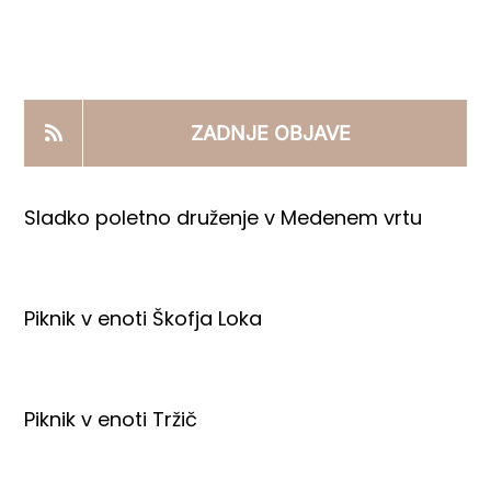
KOOPERANTSKO DELO
PRODAJNI IZDELKI
ZADNJE OBJAVE
AKTUALNO
Sladko poletno druženje v Medenem vrtu
KONTAKTI
Piknik v enoti Škofja Loka
Piknik v enoti Tržič