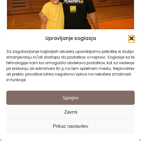
Upravljanje soglasja
Za zagotavljanje najboljših izkušenj uporabljamo piškotke, ki služijo
shranjevanju in/ali dostopu do podatkov o napravi. Soglasje za te
tehnologije nam bo omogočilo obdelavo podatkov, kot so vedenje
pri brskanju ali edinstveni ID-ji, na tem spletnem mestu. Neprivolitev
ali preklic privolitve lahko negativno vpliva na nekatere zmožnosti
in funkcije.
Sprejmi
Zavrni
Prikaz nastavitev