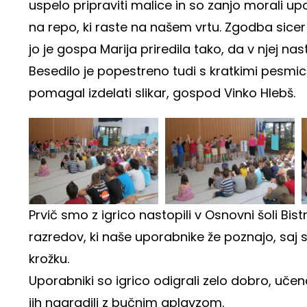
uspelo pripraviti malice in so zanjo morali up
na repo, ki raste na našem vrtu. Zgodba sicer 
jo je gospa Marija priredila tako, da v njej nas
Besedilo je popestreno tudi s kratkimi pesmi
pomagal izdelati slikar, gospod Vinko Hlebš.
Prvič smo z igrico nastopili v Osnovni šoli Bist
razredov, ki naše uporabnike že poznajo, saj s
krožku.
Uporabniki so igrico odigrali zelo dobro, učen
jih nagradili z bučnim aplavzom.