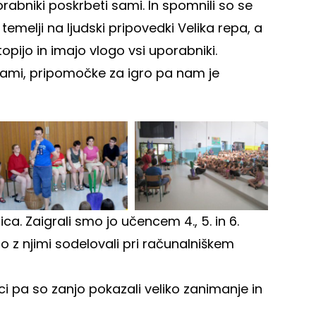
orabniki poskrbeti sami. In spomnili so se
temelji na ljudski pripovedki Velika repa, a
topijo in imajo vlogo vsi uporabniki.
cami, pripomočke za igro pa nam je
rica. Zaigrali smo jo učencem 4., 5. in 6.
o z njimi sodelovali pri računalniškem
ci pa so zanjo pokazali veliko zanimanje in