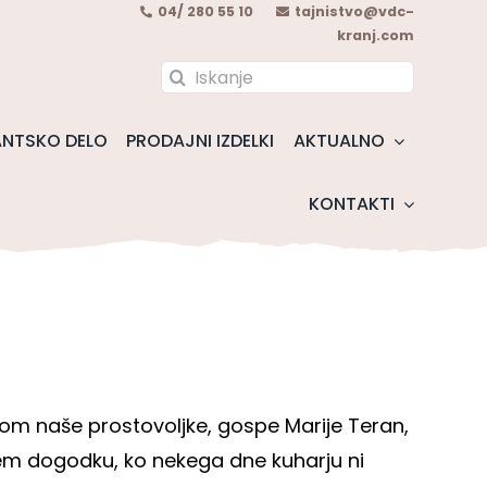
04/ 280 55 10
tajnistvo@vdc-
kranj.com
Search
for:
NTSKO DELO
PRODAJNI IZDELKI
AKTUALNO
KONTAKTI
om naše prostovoljke, gospe Marije Teran,
ljenem dogodku, ko nekega dne kuharju ni