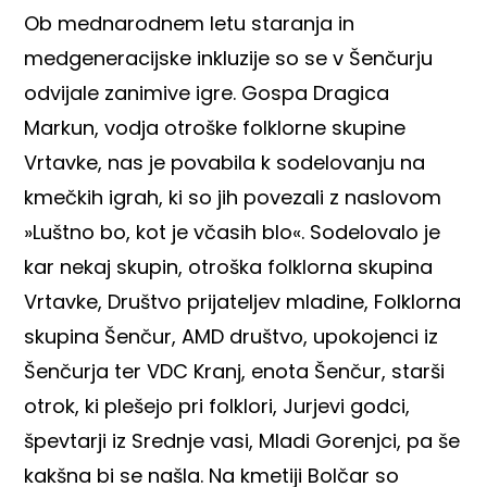
Ob mednarodnem letu staranja in
medgeneracijske inkluzije so se v Šenčurju
odvijale zanimive igre. Gospa Dragica
Markun, vodja otroške folklorne skupine
Vrtavke, nas je povabila k sodelovanju na
kmečkih igrah, ki so jih povezali z naslovom
»Luštno bo, kot je včasih blo«. Sodelovalo je
kar nekaj skupin, otroška folklorna skupina
Vrtavke, Društvo prijateljev mladine, Folklorna
skupina Šenčur, AMD društvo, upokojenci iz
Šenčurja ter VDC Kranj, enota Šenčur, starši
otrok, ki plešejo pri folklori, Jurjevi godci,
špevtarji iz Srednje vasi, Mladi Gorenjci, pa še
kakšna bi se našla. Na kmetiji Bolčar so