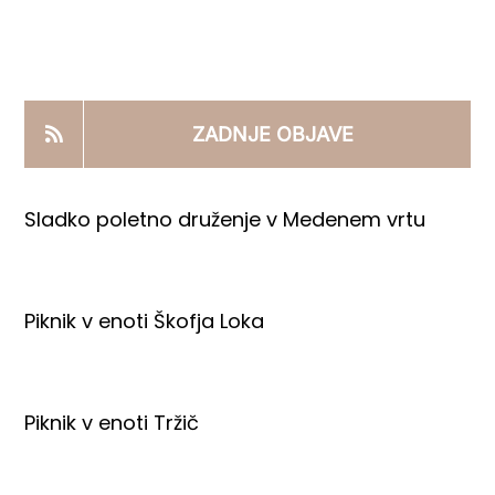
KOOPERANTSKO DELO
PRODAJNI IZDELKI
ZADNJE OBJAVE
AKTUALNO
Sladko poletno druženje v Medenem vrtu
KONTAKTI
Piknik v enoti Škofja Loka
Piknik v enoti Tržič