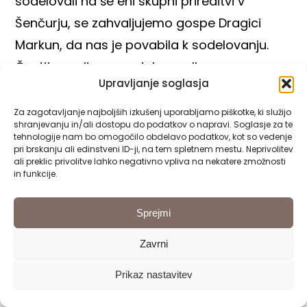
sodelovali na še eni skupni prireditvi v
Šenčurju, se zahvaljujemo gospe Dragici
Markun, da nas je povabila k sodelovanju.
Čestitamo ji za vso dobro voljo,
Upravljanje soglasja
pripravljenost in trud, ki jih nosi s seboj v eni
veliki »cajni« in tako radostno deli med vse
Za zagotavljanje najboljših izkušenj uporabljamo piškotke, ki služijo
shranjevanju in/ali dostopu do podatkov o napravi. Soglasje za te
nas.
tehnologije nam bo omogočilo obdelavo podatkov, kot so vedenje
pri brskanju ali edinstveni ID-ji, na tem spletnem mestu. Neprivolitev
ali preklic privolitve lahko negativno vpliva na nekatere zmožnosti
in funkcije.
Sprejmi
Leave A Comment
Zavrni
Comment
Prikaz nastavitev