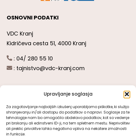
OSNOVNI PODATKI
VDC Kranj
Kidričeva cesta 51, 4000 Kranj
: 04/ 280 55 10
:
tajnistvo@vdc-kranj.com
Upravljanje soglasja
POGLEJTE SI
Za zagotavljanje najboljših izkušenj uporabljamo piškotke, ki služijo
shranjevanju in/ali dostopu do podatkov o napravi. Soglasje za te
Toggle
tehnologije nam bo omogočilo obdelavo podatkov, kot so vedenje
Navigation
pri brskanju ali edinstveni ID-ji, na tem spletnem mestu. Neprivolitev
Predstavitev VDC Kranj
ali preklic privolitve lahko negativno vpliva na nekatere zmožnosti
SLEDITE NAM
in funkcije.