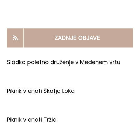
KOOPERANTSKO DELO
PRODAJNI IZDELKI
ZADNJE OBJAVE
AKTUALNO
Sladko poletno druženje v Medenem vrtu
KONTAKTI
Piknik v enoti Škofja Loka
Piknik v enoti Tržič