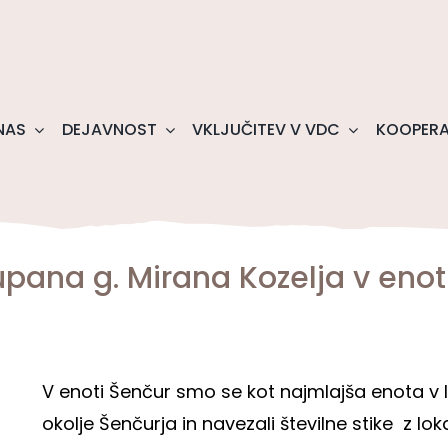
NAS
DEJAVNOST
VKLJUČITEV V VDC
KOOPERA
upana g. Mirana Kozelja v enot
V enoti Šenčur smo se kot najmlajša enota v l
okolje Šenčurja in navezali številne stike z l