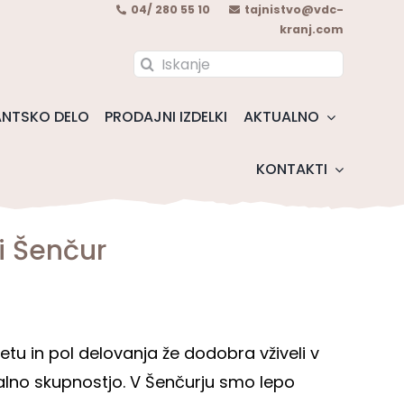
04/ 280 55 10
tajnistvo@vdc-
kranj.com
Search
for:
NTSKO DELO
PRODAJNI IZDELKI
AKTUALNO
KONTAKTI
i Šenčur
etu in pol delovanja že dodobra vživeli v
okalno skupnostjo. V Šenčurju smo lepo