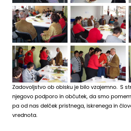
Zadovoljstvo ob obisku je bilo vzajemno. S st
njegovo podporo in občutek, da smo pomembni
pa od nas delček pristnega, iskrenega in člove
vrednota.