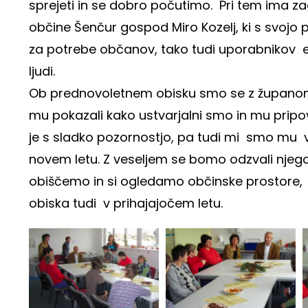
sprejeti in se dobro počutimo. Pri tem ima
občine Šenčur gospod Miro Kozelj, ki s svojo
za potrebe občanov, tako tudi uporabnikov e
ljudi.
Ob prednovoletnem obisku smo se z županom 
mu pokazali kako ustvarjalni smo in mu pripov
je s sladko pozornostjo, pa tudi mi smo mu vsi
novem letu. Z veseljem se bomo odzvali njeg
obiščemo in si ogledamo občinske prostore
obiska tudi v prihajajočem letu.