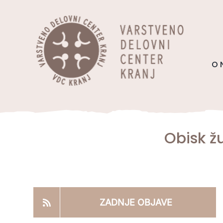
Skip
content
to
content
O 
Obisk ž
ZADNJE OBJAVE